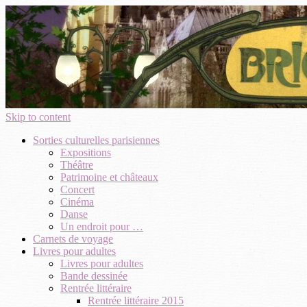
Skip to content
Sorties culturelles parisiennes
Expositions
Théâtre
Patrimoine et châteaux
Concert
Cinéma
Danse
Un endroit pour …
Carnets de voyage
Livres pour adultes
Livres pour adultes
Bande dessinée
Rentrée littéraire
Rentrée littéraire 2015