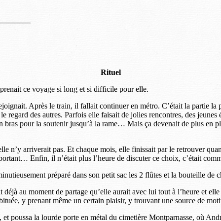
————
Rituel
t ce voyage si long et si difficile pour elle.
oignait. Après le train, il fallait continuer en métro. C’était la partie la p
r le regard des autres. Parfois elle faisait de jolies rencontres, des jeun
un bras pour la soutenir jusqu’à la rame… Mais ça devenait de plus en plu
lle n’y arriverait pas. Et chaque mois, elle finissait par le retrouver qu
ortant… Enfin, il n’était plus l’heure de discuter ce choix, c’était comme ça
t minutieusement préparé dans son petit sac les 2 flûtes et la bouteille d
t déjà au moment de partage qu’elle aurait avec lui tout à l’heure et elle
 habituée, y prenant même un certain plaisir, y trouvant une source de m
lui, et poussa la lourde porte en métal du cimetière Montparnasse, où And