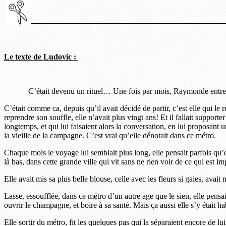
————————————————————————
Le texte de Ludovic :
C’était devenu un rituel… Une fois par mois, Raymonde entreprenai
C’était comme ca, depuis qu’il avait décidé de partir, c’est elle qui le rej
reprendre son souffle, elle n’avait plus vingt ans! Et il fallait supporte
longtemps, et qui lui faisaient alors la conversation, en lui proposant 
la vieille de la campagne. C’est vrai qu’elle dénotait dans ce métro.
Chaque mois le voyage lui semblait plus long, elle pensait parfois qu’e
là bas, dans cette grande ville qui vit sans ne rien voir de ce qui est imp
Elle avait mis sa plus belle blouse, celle avec les fleurs si gaies, avai
Lasse, essoufflée, dans ce métro d’un autre age que le sien, elle pensai
ouvrir le champagne, et boire à sa santé. Mais ça aussi elle s’y était
Elle sortir du métro, fit les quelques pas qui la séparaient encore de 