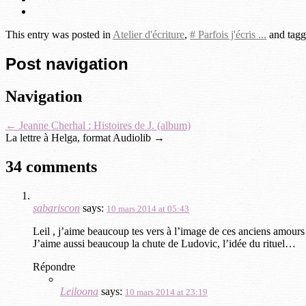
This entry was posted in
Atelier d'écriture
,
# Parfois j'écris ...
and tag
Post navigation
Navigation
←
Jeanne Cherhal : Histoires de J. (album)
La lettre à Helga, format Audiolib
→
34 comments
sabariscon
says:
10 mars 2014 at 05:43
Leil , j’aime beaucoup tes vers à l’image de ces anciens amours
J’aime aussi beaucoup la chute de Ludovic, l’idée du rituel…
Répondre
Leiloona
says:
10 mars 2014 at 23:19