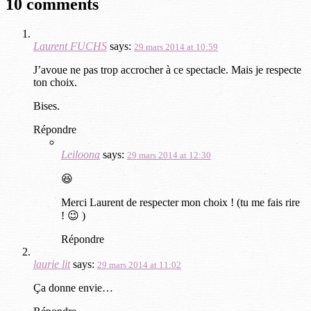
10 comments
Laurent FUCHS
says:
29 mars 2014 at 10:59
J’avoue ne pas trop accrocher à ce spectacle. Mais je respecte
ton choix.
Bises.
Répondre
Leiloona
says:
29 mars 2014 at 12:30
😆
Merci Laurent de respecter mon choix ! (tu me fais rire
! 😉 )
Répondre
laurie lit
says:
29 mars 2014 at 11:02
Ça donne envie…