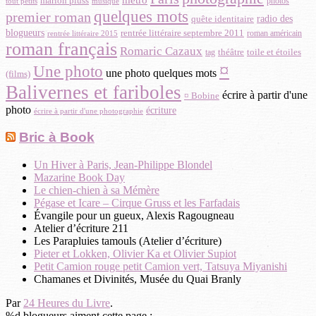
métro
marion pluss
musique
photos
tout petits
quelques mots
premier roman
radio des
quête identitaire
blogueurs
rentrée littéraire septembre 2011
roman américain
rentrée littéraire 2015
roman français
Romaric Cazaux
théâtre
toile et étoiles
tag
¤
Une photo
une photo quelques mots
(films)
Balivernes et fariboles
écrire à partir d'une
¤ Bobine
photo
écriture
écrire à partir d'une photographie
Bric à Book
Un Hiver à Paris, Jean-Philippe Blondel
Mazarine Book Day
Le chien-chien à sa Mémère
Pégase et Icare – Cirque Gruss et les Farfadais
Évangile pour un gueux, Alexis Ragougneau
Atelier d’écriture 211
Les Parapluies tamouls (Atelier d’écriture)
Pieter et Lokken, Olivier Ka et Olivier Supiot
Petit Camion rouge petit Camion vert, Tatsuya Miyanishi
Chamanes et Divinités, Musée du Quai Branly
Par
24 Heures du Livre
.
%d
blogueurs aiment cette page :