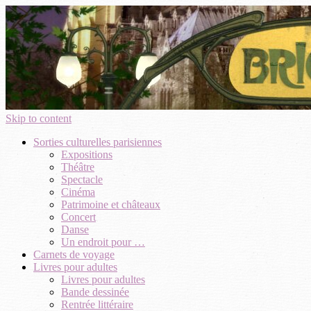
Skip to content
Sorties culturelles parisiennes
Expositions
Théâtre
Spectacle
Cinéma
Patrimoine et châteaux
Concert
Danse
Un endroit pour …
Carnets de voyage
Livres pour adultes
Livres pour adultes
Bande dessinée
Rentrée littéraire