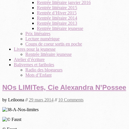
Rentrée littéraire janvier 2016
Rentrée littéraire 2015
Rentrée d’Hiver 2015
Rentrée littéraire 2014
Rentrée littéraire 2013
Rentrée littéraire jeunesse
Prix littéraires
Lecture numérique
Coups de coeur sortis en poche
Livres pour la jeunesse
Rentrée littéraire jeunesse
Atelier d’écriture
Balivernes et fariboles
Radio des blogueurs
Mots d’Enfant
NOs LIMITes, Cie Alexandra N’Possee
by
Leiloona
//
29 mars 2014
//
10 Comments