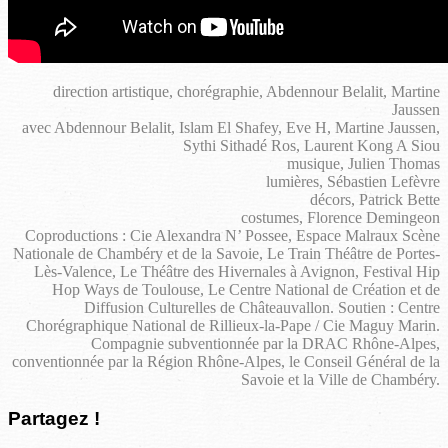
direction artistique, chorégraphie, Abdennour Belalit, Martine
Jaussen
avec Abdennour Belalit, Islam El Shafey, Eve H, Martine Jaussen,
Sythi Sithadé Ros, Laurent Kong A Siou
musique, Julien Thomas
lumières, Sébastien Lefèvre
décors, Patrick Bette
costumes, Florence Demingeon
Coproductions : Cie Alexandra N’ Possee, Espace Malraux Scène
Nationale de Chambéry et de la Savoie, Le Train Théâtre de Portes-
Lès-Valence, Le Théâtre des Hivernales à Avignon, Festival Hip
Hop Ways de Toulouse, Le Centre National de Création et de
Diffusion Culturelles de Châteauvallon. Soutien : Centre
Chorégraphique National de Rillieux-la-Pape / Cie Maguy Marin.
Compagnie subventionnée par la DRAC Rhône-Alpes,
conventionnée par la Région Rhône-Alpes, le Conseil Général de la
Savoie et la Ville de Chambéry.
Partagez !