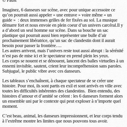
© Faust
Imaginez, 6 danseurs sur scène, avec pour unique accessoire ce
qu’on pourrait aussi appeler « une entrave » voire même « un
guide » : deux immenses grilles de fer fixées au sol. La musique
démarre fort et nous envoie en plein coeur d’un univers carcéral.Il y
a d’abord un seul homme sur scène. Dans sa bouche un sac
plastique qui pourrait aussi bien représenter une bulle d’air
prochainement libératrice, qu’un sac de clandestin dont il aurait
besoin pour passer la frontière….
Les autres arrivent, mais l’univers reste tout aussi abrupt : la sérénité
n’est pas de mise ici et le spectateur en prend plein les yeux.
Les corps se nouent et se dénouent, lancent des balles virtuelles à un
ennemi invisible, sautent, crient leur incompréhension sans paroles.
Subjugué, le public vibre avec ces danseurs.
Les tableaux s’enchaînent, à chaque spectateur de se créer une
histoire. Pour moi, ils sont partis en exil et sont arrivés en ville avec
toutes les difficultés inhérentes des clandestins. Bien entendu, des
histoires d’amour et d’amitié se créent : les 6 danseurs forment alors
un ensemble uni par le contexte qui peut exploser à n’importe quel
moment.
C’est beau, animal, les danseurs impressionnent, et leur corps tendu
à l’extrême montre les limites que nous pouvons tous avoir.