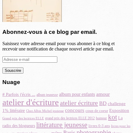
Abonnez-vous à ce blog par email.
Saisissez votre adresse email pour vous abonner à ce blog et
recevoir une notification de chaque nouvel article par email.
Adresse
e-
mail
Nuage
amour
# Parfois j'écris ...
album pour enfants
album jeunesse
atelier d'écriture
atelier écriture
BD
challenge
concours
Exposition
1% littéraire
coup de coeur
Chez Albin Michel jeunesse
kot
La
grand prix des lectrices ELLE 2012
humour
Grand prix des lectrices ELLE
littérature jeunesse
radio des blogueurs
livres 0-3 ans
livres pour les
photographie
Paris