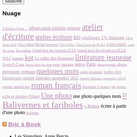
Nuage
atelier
album pour enfants
amour
# Parfois j'écris ...
d'écriture
atelier écriture
BD
challenge 1% littéraire
Chez
concours
Chez Albin Michel jeunesse
Chez Folio
Actes Sud
Chez Livre de Poche
coup
grand prix des lectrices ELLE
Grand prix des lectrices ELLE
Exposition
de coeur
littérature jeunesse
kot
La radio des blogueurs
2012
humour
Paris
métro
livres 0-3 ans
musique
photos
livres pour les tout petits
photographie
quelques mots
premier roman
radio des
quête identitaire
blogueurs
rentrée littéraire septembre 2011
rentrée littéraire septembre 2013
roman français
Romaric Cazaux
roman américain
tag
théâtre
¤
Une photo
une photo quelques mots
toile et étoiles (films)
Balivernes et fariboles
écrire à partir
¤ Bobine
d'une photo
écriture
Bric à Book
Les Singuliers, Anne Percin