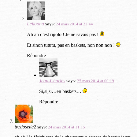
Leiloona
says:
24 mars 2014 at 22:44
Ah ah c’est rigolo ! Je ne savais pas !
Et sinon tututu, pas en baskets, non non non !
Répondre
Jean-Charles
says:
25 mars 2014 at 00:19
Si,si,si…en baskets…
Répondre
trezjosette2
says:
24 mars 2014 at 11:15