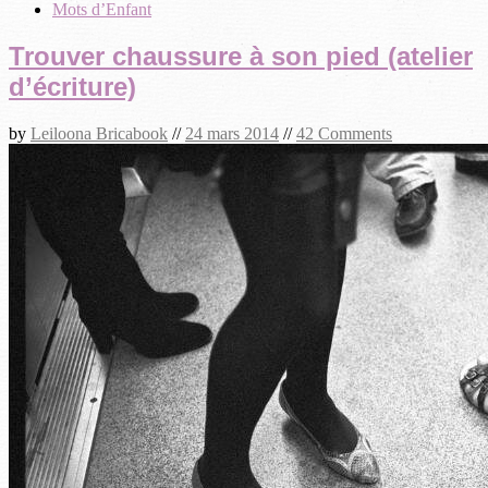
Mots d’Enfant
Trouver chaussure à son pied (atelier
d’écriture)
by
Leiloona Bricabook
//
24 mars 2014
//
42 Comments