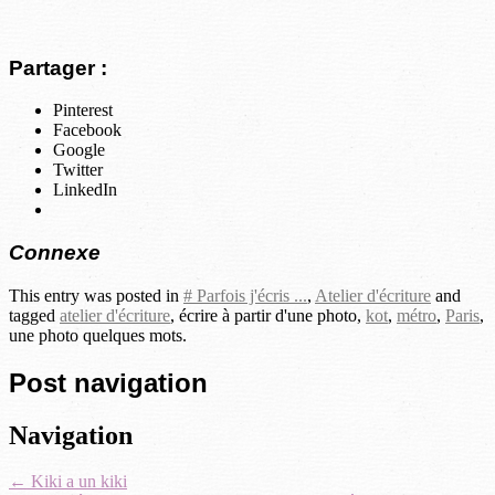
Partager :
Pinterest
Facebook
Google
Twitter
LinkedIn
Connexe
This entry was posted in
# Parfois j'écris ...
,
Atelier d'écriture
and
tagged
atelier d'écriture
, écrire à partir d'une photo,
kot
,
métro
,
Paris
,
une photo quelques mots.
Post navigation
Navigation
←
Kiki a un kiki