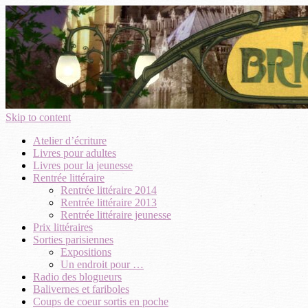
Skip to content
Atelier d’écriture
Livres pour adultes
Livres pour la jeunesse
Rentrée littéraire
Rentrée littéraire 2014
Rentrée littéraire 2013
Rentrée littéraire jeunesse
Prix littéraires
Sorties parisiennes
Expositions
Un endroit pour …
Radio des blogueurs
Balivernes et fariboles
Coups de coeur sortis en poche