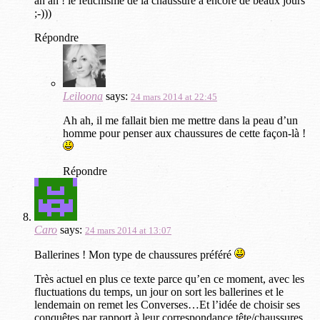
ah ah ! le fétichisme de la chaussure a encore de beaux jours
;-)))
Répondre
Leiloona
says:
24 mars 2014 at 22:45
Ah ah, il me fallait bien me mettre dans la peau d’un
homme pour penser aux chaussures de cette façon-là !
Répondre
Caro
says:
24 mars 2014 at 13:07
Ballerines ! Mon type de chaussures préféré
Très actuel en plus ce texte parce qu’en ce moment, avec les
fluctuations du temps, un jour on sort les ballerines et le
lendemain on remet les Converses…Et l’idée de choisir ses
conquêtes par rapport à leur correspondance tête/chaussures