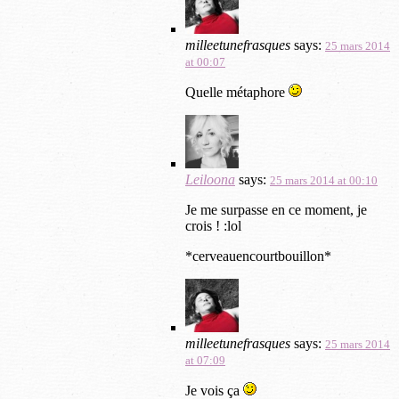
milleetunefrasques
says:
25 mars 2014
at 00:07
Quelle métaphore
Leiloona
says:
25 mars 2014 at 00:10
Je me surpasse en ce moment, je
crois ! :lol
*cerveauencourtbouillon*
milleetunefrasques
says:
25 mars 2014
at 07:09
Je vois ça