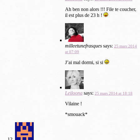
Ah ben non alors !!! File te coucher,
il est plus de 23 h !
milleetunefrasques
says:
25 mars 2014
at 07:09
J’ai mal dormi, si si
Leiloona
says:
25 mars 2014 at 18:18
Vilaine !
*smouack*