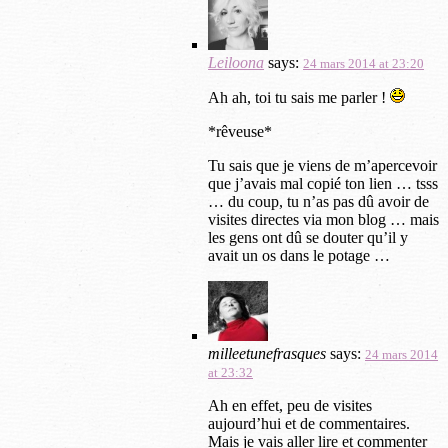
Leiloona
says:
24 mars 2014 at 23:20
Ah ah, toi tu sais me parler !
*rêveuse*
Tu sais que je viens de m’apercevoir
que j’avais mal copié ton lien … tsss
… du coup, tu n’as pas dû avoir de
visites directes via mon blog … mais
les gens ont dû se douter qu’il y
avait un os dans le potage …
milleetunefrasques
says:
24 mars 2014
at 23:32
Ah en effet, peu de visites
aujourd’hui et de commentaires.
Mais je vais aller lire et commenter