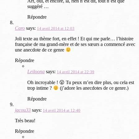
Arf, oui, et encore, là, rien n’est dit, tout n’est que
suggéré …
Répondre
Caro
says:
14 avril 2014 at 12:03
Joli texte au thème fort, en effet ! Et qui me parle… l’histoire
française de ma grand-mère et de ses sœurs a commencé avec
une anecdote de ce genre
Répondre
Leiloona
says:
14 avril 2014 at 22:39
Oh incroyable ! 😮 Tu peux m’en dire plus, ou cela est
trop intime ?
(j’adore les anecdotes de ce genre.)
Répondre
jacou33
says:
14 avril 2014 at 12:40
Très beau!
Répondre