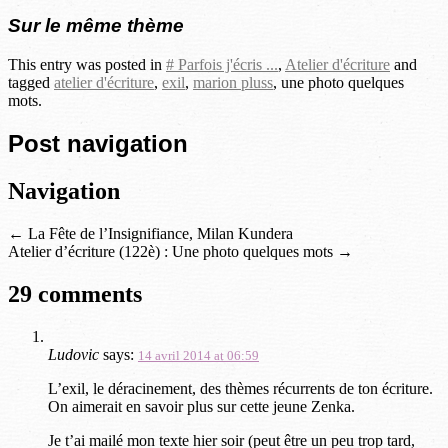
Sur le même thème
This entry was posted in
# Parfois j'écris ...
,
Atelier d'écriture
and
tagged
atelier d'écriture
,
exil
,
marion pluss
, une photo quelques
mots.
Post navigation
Navigation
←
La Fête de l’Insignifiance, Milan Kundera
Atelier d’écriture (122è) : Une photo quelques mots
→
29 comments
Ludovic
says:
14 avril 2014 at 06:59
L’exil, le déracinement, des thèmes récurrents de ton écriture.
On aimerait en savoir plus sur cette jeune Zenka.
Je t’ai mailé mon texte hier soir (peut être un peu trop tard,