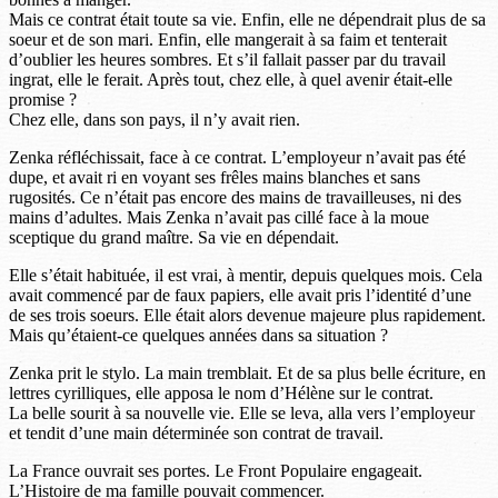
Mais ce contrat était toute sa vie. Enfin, elle ne dépendrait plus de sa
soeur et de son mari. Enfin, elle mangerait à sa faim et tenterait
d’oublier les heures sombres. Et s’il fallait passer par du travail
ingrat, elle le ferait. Après tout, chez elle, à quel avenir était-elle
promise ?
Chez elle, dans son pays, il n’y avait rien.
Zenka réfléchissait, face à ce contrat. L’employeur n’avait pas été
dupe, et avait ri en voyant ses frêles mains blanches et sans
rugosités. Ce n’était pas encore des mains de travailleuses, ni des
mains d’adultes. Mais Zenka n’avait pas cillé face à la moue
sceptique du grand maître. Sa vie en dépendait.
Elle s’était habituée, il est vrai, à mentir, depuis quelques mois. Cela
avait commencé par de faux papiers, elle avait pris l’identité d’une
de ses trois soeurs. Elle était alors devenue majeure plus rapidement.
Mais qu’étaient-ce quelques années dans sa situation ?
Zenka prit le stylo. La main tremblait. Et de sa plus belle écriture, en
lettres cyrilliques, elle apposa le nom d’Hélène sur le contrat.
La belle sourit à sa nouvelle vie. Elle se leva, alla vers l’employeur
et tendit d’une main déterminée son contrat de travail.
La France ouvrait ses portes. Le Front Populaire engageait.
L’Histoire de ma famille pouvait commencer.