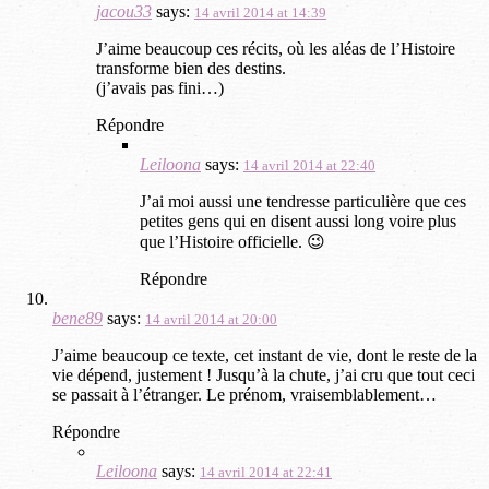
jacou33
says:
14 avril 2014 at 14:39
J’aime beaucoup ces récits, où les aléas de l’Histoire
transforme bien des destins.
(j’avais pas fini…)
Répondre
Leiloona
says:
14 avril 2014 at 22:40
J’ai moi aussi une tendresse particulière que ces
petites gens qui en disent aussi long voire plus
que l’Histoire officielle. 😉
Répondre
bene89
says:
14 avril 2014 at 20:00
J’aime beaucoup ce texte, cet instant de vie, dont le reste de la
vie dépend, justement ! Jusqu’à la chute, j’ai cru que tout ceci
se passait à l’étranger. Le prénom, vraisemblablement…
Répondre
Leiloona
says:
14 avril 2014 at 22:41