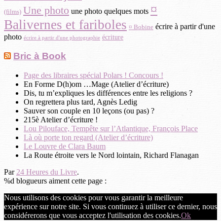
¤
Une photo
une photo quelques mots
(films)
Balivernes et fariboles
écrire à partir d'une
¤ Bobine
photo
écriture
écrire à partir d'une photographie
Bric à Book
Page des libraires spécial Polars ! Concours !
En Forme D(h)om …Mage (Atelier d’écriture)
Dis, tu m’expliques les différences entre les religions ?
On regrettera plus tard, Agnès Ledig
Sauver son couple en 10 leçons (ou pas) ?
215è Atelier d’écriture !
Lou Pilouface, Tempête sur l’Atlantique, François Place
Là où porte ton regard (Atelier d’écriture)
Le Louvre de Clara Baum
La Route étroite vers le Nord lointain, Richard Flanagan
Par
24 Heures du Livre
.
%d
blogueurs aiment cette page :
Nous utilisons des cookies pour vous garantir la meilleure
expérience sur notre site. Si vous continuez à utiliser ce dernier, nous
considérerons que vous acceptez l'utilisation des cookies.
Ok