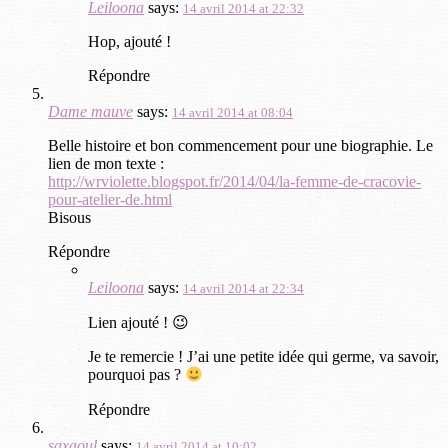
Leiloona
says:
14 avril 2014 at 22:32
Hop, ajouté !
Répondre
Dame mauve
says:
14 avril 2014 at 08:04
Belle histoire et bon commencement pour une biographie. Le
lien de mon texte :
http://wrviolette.blogspot.fr/2014/04/la-femme-de-cracovie-
pour-atelier-de.html
Bisous
Répondre
Leiloona
says:
14 avril 2014 at 22:34
Lien ajouté ! 😉
Je te remercie ! J’ai une petite idée qui germe, va savoir,
pourquoi pas ?
Répondre
saxaoul
says:
14 avril 2014 at 10:02