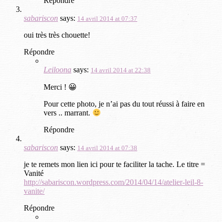
Répondre
sabariscon
says:
14 avril 2014 at 07:37
oui très très chouette!
Répondre
Leiloona
says:
14 avril 2014 at 22:38
Merci ! 😀
Pour cette photo, je n’ai pas du tout réussi à faire en
vers .. marrant.
Répondre
sabariscon
says:
14 avril 2014 at 07:38
je te remets mon lien ici pour te faciliter la tache. Le titre =
Vanité
http://sabariscon.wordpress.com/2014/04/14/atelier-leil-8-
vanite/
Répondre