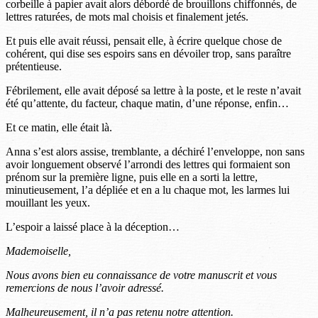
corbeille à papier avait alors débordé de brouillons chiffonnés, de
lettres raturées, de mots mal choisis et finalement jetés.
Et puis elle avait réussi, pensait elle, à écrire quelque chose de
cohérent, qui dise ses espoirs sans en dévoiler trop, sans paraître
prétentieuse.
Fébrilement, elle avait déposé sa lettre à la poste, et le reste n’avait
été qu’attente, du facteur, chaque matin, d’une réponse, enfin…
Et ce matin, elle était là.
Anna s’est alors assise, tremblante, a déchiré l’enveloppe, non sans
avoir longuement observé l’arrondi des lettres qui formaient son
prénom sur la première ligne, puis elle en a sorti la lettre,
minutieusement, l’a dépliée et en a lu chaque mot, les larmes lui
mouillant les yeux.
L’espoir a laissé place à la déception…
Mademoiselle,
Nous avons bien eu connaissance de votre manuscrit et vous
remercions de nous l’avoir adressé.
Malheureusement, il n’a pas retenu notre attention.