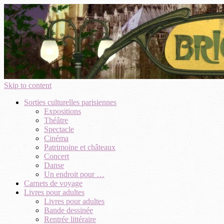
Skip to content
Sorties culturelles parisiennes
Expositions
Théâtre
Spectacle
Cinéma
Patrimoine et châteaux
Concert
Danse
Un endroit pour …
Carnets de voyage
Livres pour adultes
Livres pour adultes
Bande dessinée
Rentrée littéraire