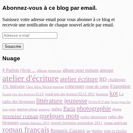
Abonnez-vous à ce blog par email.
Saisissez votre adresse email pour vous abonner à ce blog et
recevoir une notification de chaque nouvel article par email.
Adresse
e-
mail
Nuage
amour
# Parfois j'écris ...
album pour enfants
album jeunesse
atelier d'écriture
atelier écriture
BD
challenge
concours
Exposition
1% littéraire
coup de coeur
Chez Albin Michel jeunesse
kot
La
grand prix des lectrices ELLE 2012
humour
Grand prix des lectrices ELLE
littérature jeunesse
radio des blogueurs
livres 0-3 ans
livres pour les
photographie
Paris
métro
marion pluss
musique
photos
tout petits
quelques mots
premier roman
quête identitaire
radio des
blogueurs
rentrée littéraire septembre 2011
roman américain
rentrée littéraire 2015
roman français
Romaric Cazaux
toile et étoiles
théâtre
tag