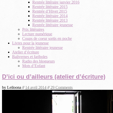
Rentrée littéraire janvier 2016
Rentrée littéraire 2015
Rentrée d’Hiver 2015
Rentrée littéraire 2014
Rentrée littéraire 2013
Rentrée littéraire jeunesse
Prix littéraires
Lecture numérique
Coups de coeur sortis en poche
Livres pour la jeunesse
Rentrée littéraire jeunesse
Atelier d’écriture
Balivernes et fariboles
Radio des blogueurs
Mots d’Enfant
D’ici ou d’ailleurs (atelier d’écriture)
by
Leiloona
//
14 avril 2014
//
29 Comments