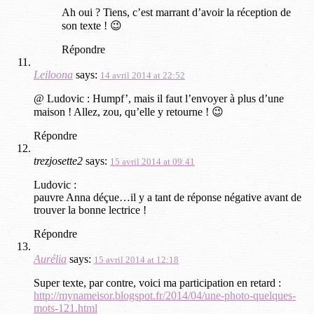
Ah oui ? Tiens, c’est marrant d’avoir la réception de
son texte ! 😉
Répondre
Leiloona
says:
14 avril 2014 at 22:52
@ Ludovic : Humpf’, mais il faut l’envoyer à plus d’une
maison ! Allez, zou, qu’elle y retourne ! 😉
Répondre
trezjosette2
says:
15 avril 2014 at 09:41
Ludovic :
pauvre Anna déçue…il y a tant de réponse négative avant de
trouver la bonne lectrice !
Répondre
Aurélia
says:
15 avril 2014 at 12:18
Super texte, par contre, voici ma participation en retard :
http://mynameisor.blogspot.fr/2014/04/une-photo-quelques-
mots-121.html