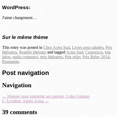
WordPress:
J'aime
chargement…
Sur le même thème
This entry was posted in
Chez Actes Sud
,
Livres pour adultes
,
Prix
littéraires
,
Rentrée littéraire
and tagged
Actes Sud
,
Ceaușescu
,
lola
lafon
,
nadia comaneci
,
prix littéraires
,
Prix relay
,
Prix Relay 2014
,
Roumanie
.
Post navigation
Navigation
←
Histoire pour endormir ses parents, Colas Gutman
L’Accident, Agnès Aziza
→
39 comments