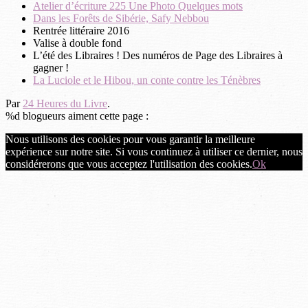
Atelier d’écriture 225 Une Photo Quelques mots
Dans les Forêts de Sibérie, Safy Nebbou
Rentrée littéraire 2016
Valise à double fond
L’été des Libraires ! Des numéros de Page des Libraires à
gagner !
La Luciole et le Hibou, un conte contre les Ténèbres
Par
24 Heures du Livre
.
%d
blogueurs aiment cette page :
Nous utilisons des cookies pour vous garantir la meilleure
expérience sur notre site. Si vous continuez à utiliser ce dernier, nous
considérerons que vous acceptez l'utilisation des cookies.
Ok