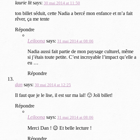
laurie lit
says:
30 mai 2014 at 11:50
ton billet séduit, cette Nadia a bercé mon enfance et m’a fait
rêver, ça me tente
Répondre
Leiloona
says:
31 mai 2014 at 08:06
Nadia aussi fait partie de mon paysage culturel, même
si j’étais toute petite. C’est incroyable l’impact qu’elle a
eu …
Répondre
dan
says:
30 mai 2014 at 12:25
Il faut que je le lise, il est sur ma lal! 🙂 Joli billet!
Répondre
Leiloona
says:
31 mai 2014 at 08:06
Merci Dan ! 😉 Et belle lecture !
Répondre