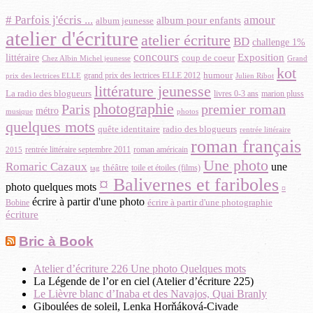
amour
# Parfois j'écris ...
album pour enfants
album jeunesse
atelier d'écriture
atelier écriture
BD
challenge 1%
concours
Exposition
littéraire
coup de coeur
Chez Albin Michel jeunesse
Grand
kot
humour
grand prix des lectrices ELLE 2012
prix des lectrices ELLE
Julien Ribot
littérature jeunesse
La radio des blogueurs
livres 0-3 ans
marion pluss
photographie
premier roman
Paris
métro
photos
musique
quelques mots
quête identitaire
radio des blogueurs
rentrée littéraire
roman français
rentrée littéraire septembre 2011
roman américain
2015
Une photo
Romaric Cazaux
une
théâtre
toile et étoiles (films)
tag
¤ Balivernes et fariboles
photo quelques mots
¤
écrire à partir d'une photo
Bobine
écrire à partir d'une photographie
écriture
Bric à Book
Atelier d’écriture 226 Une photo Quelques mots
La Légende de l’or en ciel (Atelier d’écriture 225)
Le Lièvre blanc d’Inaba et des Navajos, Quai Branly
Giboulées de soleil, Lenka Horňáková-Civade