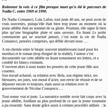
Redonner la voix à ce film presque muet qu’a été le parcours de
Nadia C. entre 1969 et 1990.
De Nadia Comaneci, Lola Lafon, tout juste 40 ans, ne peut avoir de
vrais souvenirs, puisqu’elle était bien trop jeune au moment où la
jeune athlète était au sommet de sa gloire. Pourtant, elle signe là bien
plus qu’une biographie plate et sans saveurs. En lisant
Le petite
communiste qui ne souriait jamais
, c’est toute la vie de Nadia
Comaneci, pensées comprises, qui défile devant nous …
A mi-chemin entre le biopic souvent inintéressant (sauf pour les
mordus) et le roman (trop éloigné de la réalité), l’auteur s’est
documentée sur cette athlète en lisant notamment ses lettres, et a
comblé les blancs existants.
S’ouvrent alors à nous toutes les pensées de cette jeune fille aux
couettes.
Son travail acharné, sa relation avec Bela, son régime strict, ses
blessures, ses joies, son moral d’acier, son envie de réussir et de se
dépasser encore et toujours, mais aussi sa relation avec le
gouvernement de Nicolae Ceaușescu …
Tout sonne vrai et juste. La narratrice semble avoir fait corps avec la
jeune athlète, fouillant au plus profond de ce que la jeune roumaine
a pu ressentir. Sans doute grâce aussi à certains procédés utilisés : le