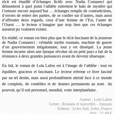
récit est émaillé d’échanges fictifs avec Nadia Comaneci qui
démontrent à quel point l’athlète entretient le halo de mystère qui
l’entoure encore aujourd’hui … échanges remplis de contradictions,
d’envies de retirer des parties, de se confier sur d’autres, mais aussi
d’affronter deux regards, ceux d’une femme de l’Est, l’autre de
l’Ouest … le lecteur n’imagine que trop bien que ces échanges
auraient pu vraiment exister.
En réalité, ce roman est bien plus que le récit fascinant de la jeunesse
de Nadia Comaneci : véritable mythe roumain, machine de guerre
d’un gouvernement mégalomane, tout y est disséqué. La jeune
femme incarne alors une époque révolue où un petit pays a fait de la
résistance à deux grandes puissances avant de devenir ubuesque.
En fait, le roman de Lola Lafon est à l’image de l’athlète : tout en
équilibre, gracieux et fascinant. Le lecteur referme ce livre fasciné
par un tel destin, mais aussi profondément attristé face à ce monde
de complots, de comédies et de drames permanents au nom du
pouvoir, qu’il soit personnel, mondial, voire interplanétaire.
Auteur : Lola Lafon
Genre : Romans et nouvelles – français
Editeur : Actes Sud, Arles, France
Prix : 21.00 €