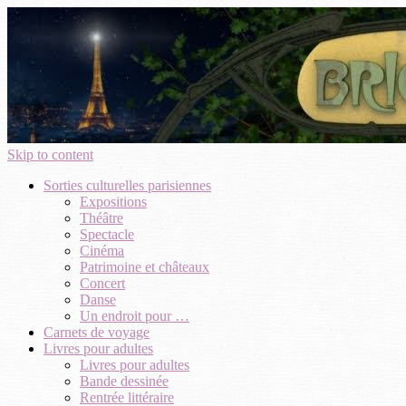
Skip to content
Sorties culturelles parisiennes
Expositions
Théâtre
Spectacle
Cinéma
Patrimoine et châteaux
Concert
Danse
Un endroit pour …
Carnets de voyage
Livres pour adultes
Livres pour adultes
Bande dessinée
Rentrée littéraire