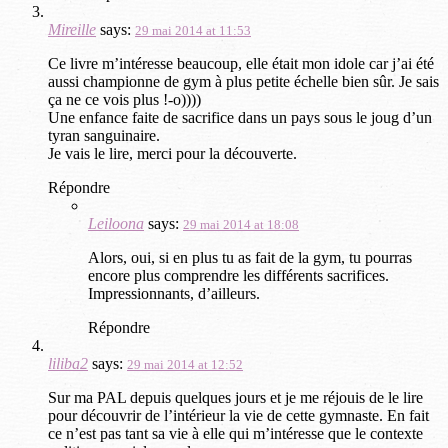
Mireille
says:
29 mai 2014 at 11:53
Ce livre m’intéresse beaucoup, elle était mon idole car j’ai été
aussi championne de gym à plus petite échelle bien sûr. Je sais
ça ne ce vois plus !-o))))
Une enfance faite de sacrifice dans un pays sous le joug d’un
tyran sanguinaire.
Je vais le lire, merci pour la découverte.
Répondre
Leiloona
says:
29 mai 2014 at 18:08
Alors, oui, si en plus tu as fait de la gym, tu pourras
encore plus comprendre les différents sacrifices.
Impressionnants, d’ailleurs.
Répondre
liliba2
says:
29 mai 2014 at 12:52
Sur ma PAL depuis quelques jours et je me réjouis de le lire
pour découvrir de l’intérieur la vie de cette gymnaste. En fait
ce n’est pas tant sa vie à elle qui m’intéresse que le contexte