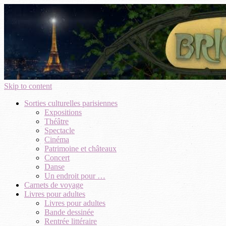
Skip to content
Sorties culturelles parisiennes
Expositions
Théâtre
Spectacle
Cinéma
Patrimoine et châteaux
Concert
Danse
Un endroit pour …
Carnets de voyage
Livres pour adultes
Livres pour adultes
Bande dessinée
Rentrée littéraire