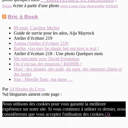
¤
écrire à partir d'une photo
écriture
Bobine
écrire à partir d'une photographie
Bric à Book
89 mois, Caroline Michel
Guide de survie pour les ados, Aija Mayrock
Atelier d’écriture 219
Anima (Atelier d’écriture 218)
Barbie, you may be plastic but our love is real !
Atelier d’écriture 218 : Une photo Quelques mots
Ma rencontre avec David Foenkinos
On n’est pas des moutons ! Bêêêêêh !
Huet : des plumes, des poils, du sang, des mignons chiens et
des lapins
Sfar : Mireille Darc, ma muse …
Par
24 Heures du Livre
.
%d
blogueurs aiment cette page :
Nous utilisons des cookies pour vous garantir la meilleure
expérience sur notre site. Si vous continuez à utiliser ce dernier, nous
considérerons que vous acceptez l'utilisation des cookies.
Ok