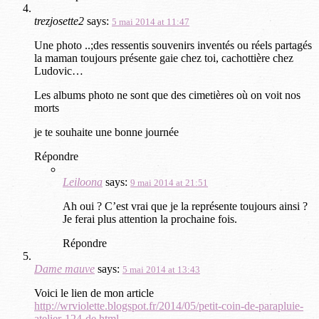
trezjosette2
says:
5 mai 2014 at 11:47
Une photo ..;des ressentis souvenirs inventés ou réels partagés
la maman toujours présente gaie chez toi, cachottière chez
Ludovic…
Les albums photo ne sont que des cimetières où on voit nos
morts
je te souhaite une bonne journée
Répondre
Leiloona
says:
9 mai 2014 at 21:51
Ah oui ? C’est vrai que je la représente toujours ainsi ?
Je ferai plus attention la prochaine fois.
Répondre
Dame mauve
says:
5 mai 2014 at 13:43
Voici le lien de mon article
http://wrviolette.blogspot.fr/2014/05/petit-coin-de-parapluie-
atelier-124-de.html