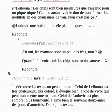
@Leiloona : Les chips sont bien meilleures que l’arsenic pour
un pique-nique ! Cette maman avait le don de transformer les
godillots en des chaussures de vair. Non c’est pas ça ?
@Ludovic une boite qui recèle plein de questions…
Répondre
Leiloona
says:
9 mai 2014 at 21:54
Ah oui, les mamans sont un peu des fées, non ? 😉
Quant à l’arsenic, oui, les chips sont moins amères ! 😛
Répondre
cleoballatore
says:
5 mai 2014 at 21:20
Je découvre les textes un peu en retard. Celui de Leiloona est
très chaleureux, très coloré. Il évoque bien la joie de vivre que
peut transmettre une maman. Celui de Ludovic est plus
sombre, plus tourmenté. J’aime bien le souvenir doux-amer
des jours d’autrefois. Deux jolis textes.