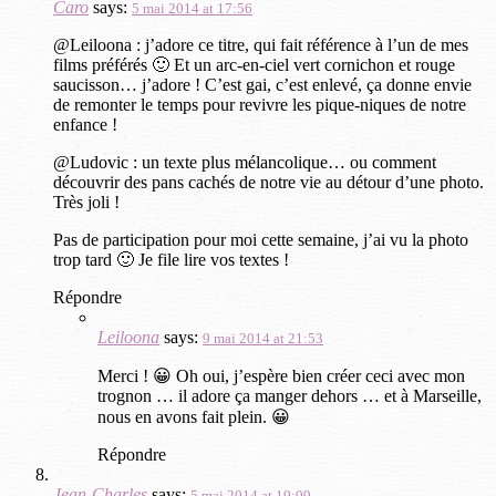
Caro
says:
5 mai 2014 at 17:56
@Leiloona : j’adore ce titre, qui fait référence à l’un de mes
films préférés 🙂 Et un arc-en-ciel vert cornichon et rouge
saucisson… j’adore ! C’est gai, c’est enlevé, ça donne envie
de remonter le temps pour revivre les pique-niques de notre
enfance !
@Ludovic : un texte plus mélancolique… ou comment
découvrir des pans cachés de notre vie au détour d’une photo.
Très joli !
Pas de participation pour moi cette semaine, j’ai vu la photo
trop tard 🙂 Je file lire vos textes !
Répondre
Leiloona
says:
9 mai 2014 at 21:53
Merci ! 😀 Oh oui, j’espère bien créer ceci avec mon
trognon … il adore ça manger dehors … et à Marseille,
nous en avons fait plein. 😀
Répondre
Jean-Charles
says:
5 mai 2014 at 19:09