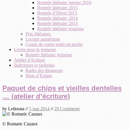
Rentrée littéraire janvier 2016
Rentrée littéraire 2015
Rentrée d’Hiver 2015
Rentrée littéraire 2014
Rentrée littéraire 2013
Rentrée littéraire jeunesse
Prix littéraires
Lecture numérique
Coups de coeur sortis en poche
Livres pour la jeunesse
Rentrée littéraire jeunesse
Atelier d’écriture
Balivernes et fariboles
Radio des blogueurs
Mots d’Enfant
Paquet de chips et vieilles dentelles
… (atelier d’écriture)
by
Leiloona
//
5 mai 2014
//
29 Comments
© Romaric Cazaux