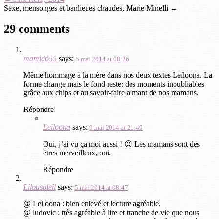
Sexe, mensonges et banlieues chaudes, Marie Minelli
→
29 comments
mamido55
says:
5 mai 2014 at 08:26
Même hommage à la mère dans nos deux textes Leïloona. La
forme change mais le fond reste: des moments inoubliables
grâce aux chips et au savoir-faire aimant de nos mamans.
Répondre
Leiloona
says:
9 mai 2014 at 21:49
Oui, j’ai vu ça moi aussi ! 😉 Les mamans sont des
êtres merveilleux, oui.
Répondre
Lilousoleil
says:
5 mai 2014 at 08:47
@ Leiloona : bien enlevé et lecture agréable.
@ ludovic : très agréable à lire et tranche de vie que nous