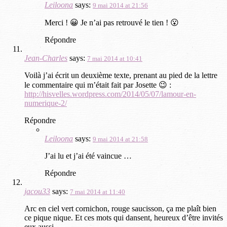
Leiloona
says:
9 mai 2014 at 21:56
Merci ! 😀 Je n’ai pas retrouvé le tien ! 😮
Répondre
Jean-Charles
says:
7 mai 2014 at 10:41
Voilà j’ai écrit un deuxième texte, prenant au pied de la lettre
le commentaire qui m’était fait par Josette 😉 :
http://hisvelles.wordpress.com/2014/05/07/lamour-en-
numerique-2/
Répondre
Leiloona
says:
9 mai 2014 at 21:58
J’ai lu et j’ai été vaincue …
Répondre
jacou33
says:
7 mai 2014 at 11:40
Arc en ciel vert cornichon, rouge saucisson, ça me plaît bien
ce pique nique. Et ces mots qui dansent, heureux d’être invités
eux aussi.