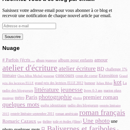
Saisissez votre adresse email pour vous abonner à ce blog et
recevoir une notification de chaque nouvel article par email.
Adresse
e-
mail
Nuage
amour
# Parfois j'écris ...
album pour enfants
album jeunesse
atelier d'écriture
atelier écriture
BD
challenge 1%
concours
Exposition
littéraire
coup de coeur
Chez Albin Michel jeunesse
Grand
kot
La
humour
grand prix des lectrices ELLE 2012
prix des lectrices ELLE
Julien Ribot
littérature jeunesse
radio des blogueurs
livres 0-3 ans
marion pluss
photographie
Paris
premier roman
métro
photos
musique
quelques mots
quête identitaire
radio des blogueurs
rentrée littéraire
roman français
rentrée littéraire septembre 2011
roman américain
2015
Une photo
Romaric Cazaux
une
théâtre
toile et étoiles (films)
tag
¤ Balivernes et fariboles
photo quelques mots