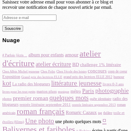
Saisissez votre adresse email pour vous abonner à ce blog et
recevoir une notification de chaque nouvel article par email.
Adresse
e-
mail
Nuage
atelier
amour
album pour enfants
# Parfois j'écris ...
d'écriture
atelier écriture
BD
challenge 1% littéraire
concours
coup de coeur
Chez Albin Michel jeunesse
Chez Folio
Chez l'école des loisirs
Exposition
grand prix des lectrices ELLE 2012
Grand prix des lectrices ELLE
humour
littérature jeunesse
kot
La radio des blogueurs
livres 0-3 ans
photographie
Paris
métro
marion pluss
musique
livres pour les tout petits
quelques mots
premier roman
radio des
photos
quête identitaire
blogueurs
rentrée littéraire septembre 2011
roman
rentrée littéraire septembre 2013
roman français
Romaric Cazaux
toile et
américain
théâtre
tag
¤
Une photo
une photo quelques mots
étoiles (films)
Balivernes et fariboles
écrire à partir d'une
¤ Bobine