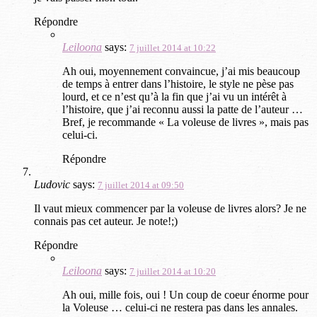
Répondre
Leiloona
says:
7 juillet 2014 at 10:22
Ah oui, moyennement convaincue, j’ai mis beaucoup
de temps à entrer dans l’histoire, le style ne pèse pas
lourd, et ce n’est qu’à la fin que j’ai vu un intérêt à
l’histoire, que j’ai reconnu aussi la patte de l’auteur …
Bref, je recommande « La voleuse de livres », mais pas
celui-ci.
Répondre
Ludovic
says:
7 juillet 2014 at 09:50
Il vaut mieux commencer par la voleuse de livres alors? Je ne
connais pas cet auteur. Je note!;)
Répondre
Leiloona
says:
7 juillet 2014 at 10:20
Ah oui, mille fois, oui ! Un coup de coeur énorme pour
la Voleuse … celui-ci ne restera pas dans les annales.