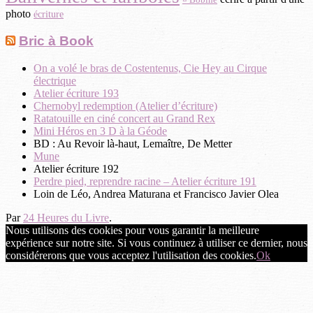
photo
écriture
Bric à Book
On a volé le bras de Costentenus, Cie Hey au Cirque
électrique
Atelier écriture 193
Chernobyl redemption (Atelier d’écriture)
Ratatouille en ciné concert au Grand Rex
Mini Héros en 3 D à la Géode
BD : Au Revoir là-haut, Lemaître, De Metter
Mune
Atelier écriture 192
Perdre pied, reprendre racine – Atelier écriture 191
Loin de Léo, Andrea Maturana et Francisco Javier Olea
Par
24 Heures du Livre
.
Nous utilisons des cookies pour vous garantir la meilleure
expérience sur notre site. Si vous continuez à utiliser ce dernier, nous
considérerons que vous acceptez l'utilisation des cookies.
Ok