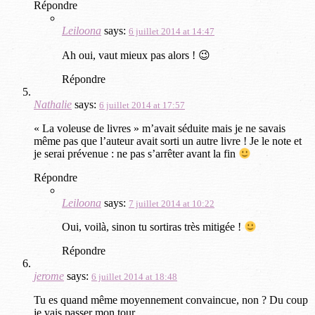
Répondre
Leiloona
says:
6 juillet 2014 at 14:47
Ah oui, vaut mieux pas alors ! 😉
Répondre
Nathalie
says:
6 juillet 2014 at 17:57
« La voleuse de livres » m’avait séduite mais je ne savais
même pas que l’auteur avait sorti un autre livre ! Je le note et
je serai prévenue : ne pas s’arrêter avant la fin
Répondre
Leiloona
says:
7 juillet 2014 at 10:22
Oui, voilà, sinon tu sortiras très mitigée !
Répondre
jerome
says:
6 juillet 2014 at 18:48
Tu es quand même moyennement convaincue, non ? Du coup
je vais passer mon tour.