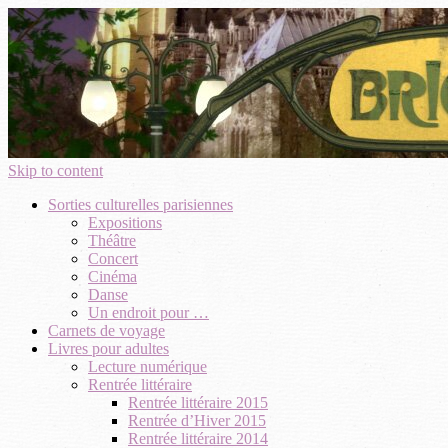
Skip to content
Sorties culturelles parisiennes
Expositions
Théâtre
Concert
Cinéma
Danse
Un endroit pour …
Carnets de voyage
Livres pour adultes
Lecture numérique
Rentrée littéraire
Rentrée littéraire 2015
Rentrée d’Hiver 2015
Rentrée littéraire 2014