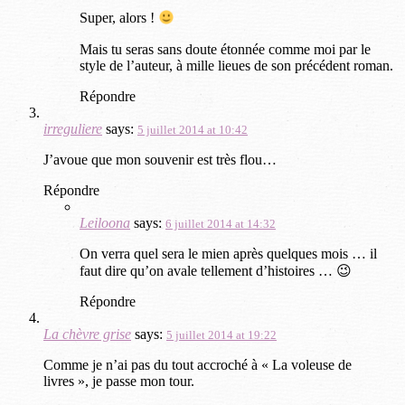
Super, alors !
Mais tu seras sans doute étonnée comme moi par le
style de l’auteur, à mille lieues de son précédent roman.
Répondre
irreguliere
says:
5 juillet 2014 at 10:42
J’avoue que mon souvenir est très flou…
Répondre
Leiloona
says:
6 juillet 2014 at 14:32
On verra quel sera le mien après quelques mois … il
faut dire qu’on avale tellement d’histoires … 😉
Répondre
La chèvre grise
says:
5 juillet 2014 at 19:22
Comme je n’ai pas du tout accroché à « La voleuse de
livres », je passe mon tour.