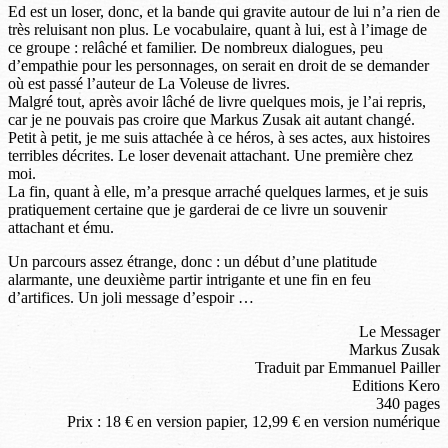
Ed est un loser, donc, et la bande qui gravite autour de lui n’a rien de
très reluisant non plus. Le vocabulaire, quant à lui, est à l’image de
ce groupe : relâché et familier. De nombreux dialogues, peu
d’empathie pour les personnages, on serait en droit de se demander
où est passé l’auteur de La Voleuse de livres.
Malgré tout, après avoir lâché de livre quelques mois, je l’ai repris,
car je ne pouvais pas croire que Markus Zusak ait autant changé.
Petit à petit, je me suis attachée à ce héros, à ses actes, aux histoires
terribles décrites. Le loser devenait attachant. Une première chez
moi.
La fin, quant à elle, m’a presque arraché quelques larmes, et je suis
pratiquement certaine que je garderai de ce livre un souvenir
attachant et ému.
Un parcours assez étrange, donc : un début d’une platitude
alarmante, une deuxième partir intrigante et une fin en feu
d’artifices. Un joli message d’espoir …
Le Messager
Markus Zusak
Traduit par Emmanuel Pailler
Editions Kero
340 pages
Prix : 18 € en version papier, 12,99 € en version numérique