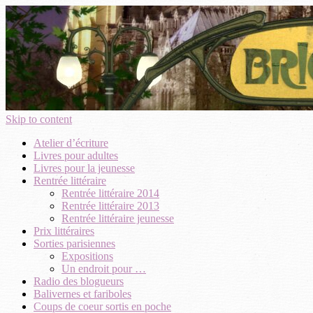
Skip to content
Atelier d’écriture
Livres pour adultes
Livres pour la jeunesse
Rentrée littéraire
Rentrée littéraire 2014
Rentrée littéraire 2013
Rentrée littéraire jeunesse
Prix littéraires
Sorties parisiennes
Expositions
Un endroit pour …
Radio des blogueurs
Balivernes et fariboles
Coups de coeur sortis en poche