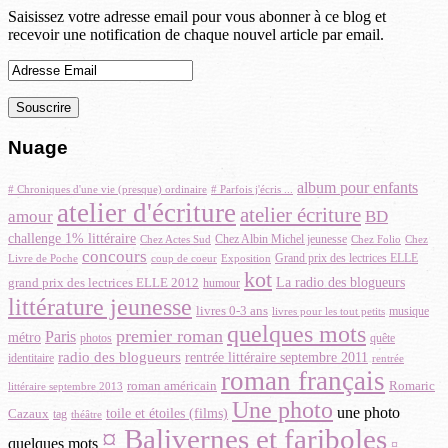
Saisissez votre adresse email pour vous abonner à ce blog et
recevoir une notification de chaque nouvel article par email.
Nuage
album pour enfants
# Parfois j'écris ...
# Chroniques d'une vie (presque) ordinaire
atelier d'écriture
atelier écriture
amour
BD
challenge 1% littéraire
Chez Albin Michel jeunesse
Chez Folio
Chez Actes Sud
Chez
concours
Grand prix des lectrices ELLE
Livre de Poche
coup de coeur
Exposition
kot
La radio des blogueurs
grand prix des lectrices ELLE 2012
humour
littérature jeunesse
livres 0-3 ans
musique
livres pour les tout petits
quelques mots
premier roman
Paris
métro
photos
quête
radio des blogueurs
rentrée littéraire septembre 2011
identitaire
rentrée
roman français
Romaric
roman américain
littéraire septembre 2013
Une photo
une photo
toile et étoiles (films)
Cazaux
tag
théâtre
¤ Balivernes et fariboles
quelques mots
¤