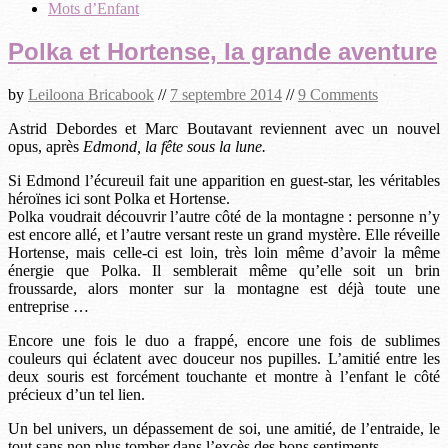
Mots d’Enfant
Polka et Hortense, la grande aventure
by
Leiloona Bricabook
//
7 septembre 2014
//
9 Comments
Astrid Debordes et Marc Boutavant reviennent avec un nouvel
opus, après
Edmond, la fête sous la lune.
Si Edmond l’écureuil fait une apparition en guest-star, les véritables
héroïnes ici sont Polka et Hortense.
Polka voudrait découvrir l’autre côté de la montagne : personne n’y
est encore allé, et l’autre versant reste un grand mystère. Elle réveille
Hortense, mais celle-ci est loin, très loin même d’avoir la même
énergie que Polka. Il semblerait même qu’elle soit un brin
froussarde, alors monter sur la montagne est déjà toute une
entreprise …
Encore une fois le duo a frappé, encore une fois de sublimes
couleurs qui éclatent avec douceur nos pupilles. L’amitié entre les
deux souris est forcément touchante et montre à l’enfant le côté
précieux d’un tel lien.
Un bel univers, un dépassement de soi, une amitié, de l’entraide, le
tout sans non plus tomber dans l’excès des bons sentiments.