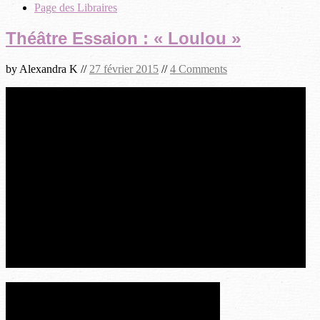
Page des Libraires
Théâtre Essaion : « Loulou »
by
Alexandra K
//
27 février 2015
//
4 Comments