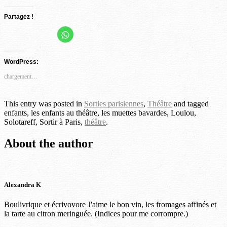
Partagez !
Cliquez
Cliquez
Cliquez
Cliquez
Cliquez
Cliquez
pour
partager
pour
pour
pour
pour
pour
sur
partager
partager
partager
partager
partager
WhatsApp(ouvre
WordPress:
dans
sur
sur
sur
sur
sur
une
Facebook(ouvre
Twitter(ouvre
Pinterest(ouvre
Google+
LinkedIn(ouvre
nouvelle
chargement…
fenêtre)
dans
dans
dans
(ouvre
dans
une
une
une
dans
une
nouvelle
nouvelle
nouvelle
une
nouvelle
This entry was posted in
Sorties parisiennes
,
Théâtre
and tagged
fenêtre)
fenêtre)
fenêtre)
nouvelle
fenêtre)
enfants, les enfants au théâtre, les muettes bavardes, Loulou,
fenêtre)
Solotareff, Sortir à Paris,
théâtre
.
About the author
Alexandra K
Boulivrique et écrivovore J'aime le bon vin, les fromages affinés et
la tarte au citron meringuée. (Indices pour me corrompre.)