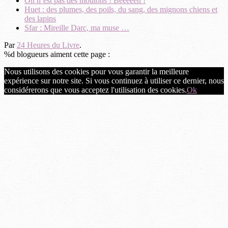
On n’est pas des moutons ! Bêêêêêh !
Huet : des plumes, des poils, du sang, des mignons chiens et
des lapins
Sfar : Mireille Darc, ma muse …
Par
24 Heures du Livre
.
%d
blogueurs aiment cette page :
Nous utilisons des cookies pour vous garantir la meilleure
expérience sur notre site. Si vous continuez à utiliser ce dernier, nous
considérerons que vous acceptez l'utilisation des cookies.
Ok