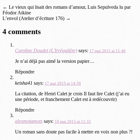
←
Le vieux qui lisait des romans d’amour, Luis Sepulveda lu par
Féodor Atkine
L’envol (Atelier d’écriture 176)
→
4 comments
Caroline Doudet (L'Irrégulière)
says:
17 mai 2015 at 11:46
Je n’ai déjà pas aimé la version papier…
Répondre
keisha41
says:
17 mai 2015 at 14:59
La citation, de Henri Calet je crois Il faut lire Calet (j’ai eu
une période, et franchement Calet est à redécouvrir)
Répondre
alexmotamots
says:
18 mai 2015 at 11:32
Un roman sans doute pas facile à mettre en voix non plus ?!