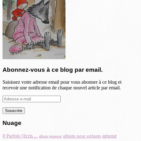
Abonnez-vous à ce blog par email.
Saisissez votre adresse email pour vous abonner à ce blog et
recevoir une notification de chaque nouvel article par email.
Adresse
e-
mail
Nuage
amour
# Parfois j'écris ...
album pour enfants
album jeunesse