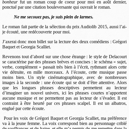
bonheur
fut un roman coup de coeur pour moi en août dernier,
ponctué par une citation bouleversante qui ouvrait le roman.
Ne me secouez pas, je suis plein de larmes.
Le roman fait partie de la sélection du prix Audiolib 2015, aussi l’ai-
je écouté, une redécouverte pour moi.
J’axerai donc mon billet sur la lecture des deux comédiens : Grégori
Baquet et Georgia Scalliet.
Revenons tout d’abord sur une chose étrange : le style de Delacourt
se caractérise par des phrases brèves et concises : le schéma « sujet,
verbe, complément » passait très bien à l’écrit, rythmant alors cette
vie détruite, en mille morceaux. A l’écoute, cette musique passe
moins bien. Un style cinématographique, avec de nombreuses
images à la seconde : une écoute qui se doit d’être attentive. Alors
que les longues phrases descriptives permettent au lecteur
d’imaginer un nouvel univers, ici les phrases courtes n’apportent
aucune musique et ne permettent pas au lecteur de s’évader. Il est
contraint à être heurté par ces phrases scalpel. Il est un albatros,
englué par cette écoute.
Pour les voix de Grégori Baquet et Georgia Scalliet, ma préférence
va à la jeune femme. La voix correspond bien au personnage criblé
de souffrances et de haine, et elle m’a permis de me remettre dans la