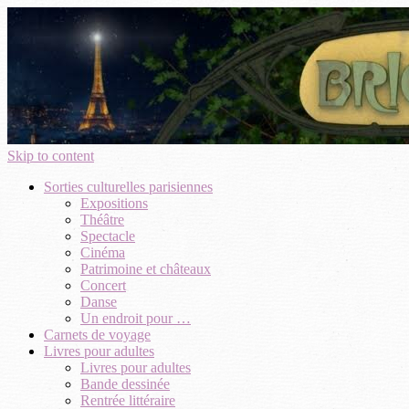
Skip to content
Sorties culturelles parisiennes
Expositions
Théâtre
Spectacle
Cinéma
Patrimoine et châteaux
Concert
Danse
Un endroit pour …
Carnets de voyage
Livres pour adultes
Livres pour adultes
Bande dessinée
Rentrée littéraire