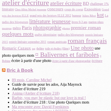
atelier d'écriture
atelier écriture
BD
challenge 1%
concours
Exposition
littéraire
coup de coeur
Chez Albin Michel jeunesse
Grand
kot
La
humour
grand prix des lectrices ELLE 2012
prix des lectrices ELLE
Julien Ribot
littérature jeunesse
radio des blogueurs
livres 0-3 ans
marion pluss
photographie
Paris
premier roman
métro
photos
musique
quelques mots
quête identitaire
radio des blogueurs
rentrée littéraire
roman français
rentrée littéraire septembre 2011
roman américain
2015
Une photo
Romaric Cazaux
une
théâtre
toile et étoiles (films)
tag
¤ Balivernes et fariboles
photo quelques mots
¤
écrire à partir d'une photo
écriture
Bobine
écrire à partir d'une photographie
Bric à Book
89 mois, Caroline Michel
Guide de survie pour les ados, Aija Mayrock
Atelier d’écriture 219
Anima (Atelier d’écriture 218)
Barbie, you may be plastic but our love is real !
Atelier d’écriture 218 : Une photo Quelques mots
Ma rencontre avec David Foenkinos