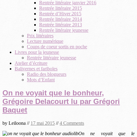
Rentrée littéraire janvier 2016
Rentrée littéraire 2015
Rentrée d’Hiver 2015
Rentrée littéraire 2014
Rentrée littéraire 2013
Rentrée littéraire jeunesse
Prix littéraires
Lecture numérique
Coups de coeur sortis en poche
Livres pour la jeunesse
Rentrée littéraire jeunesse
Atelier d’écriture
Balivernes et fariboles
Radio des blogueurs
Mots d’Enfant
On ne voyait que le bonheur,
Grégoire Delacourt lu par Grégori
Baquet
by
Leiloona
//
17 mai 2015
//
4 Comments
On ne voyait que le