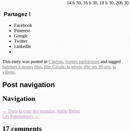
14 h 30, 16 h 30, 18 h 30, 20h 30
Partagez !
Facebook
Pinterest
Google
Twitter
LinkedIn
This entry was posted in
Cinéma
,
Sorties parisiennes
and tagged
baleines à bosse
,
film
,
film Géode
,
la géode fête ses 30 ans
,
la
villette
.
Post navigation
Navigation
←
Dans la cour des grandes, Adèle Bréau
Les Fant4stiques
→
17 comments