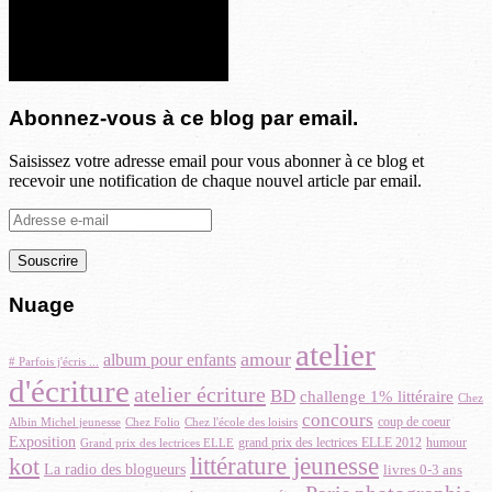
Abonnez-vous à ce blog par email.
Saisissez votre adresse email pour vous abonner à ce blog et
recevoir une notification de chaque nouvel article par email.
Adresse
e-
mail
Nuage
atelier
amour
album pour enfants
# Parfois j'écris ...
d'écriture
atelier écriture
BD
challenge 1% littéraire
Chez
concours
Albin Michel jeunesse
coup de coeur
Chez Folio
Chez l'école des loisirs
Exposition
grand prix des lectrices ELLE 2012
Grand prix des lectrices ELLE
humour
littérature jeunesse
kot
La radio des blogueurs
livres 0-3 ans