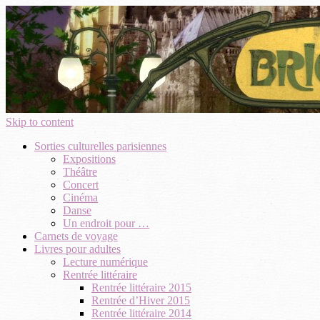
Skip to content
Sorties culturelles parisiennes
Expositions
Théâtre
Concert
Cinéma
Danse
Un endroit pour …
Carnets de voyage
Livres pour adultes
Lecture numérique
Rentrée littéraire
Rentrée littéraire 2015
Rentrée d’Hiver 2015
Rentrée littéraire 2014