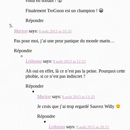
vomi en sortant ! 😮
Finalement TroGnon est un champion ! 😀
Répondre
Marion
says:
8 août 2015 at 10:35
Pas pour moi, j’ai une peur panique du monde marin…
Répondre
Leiloona
says:
9 août 2015 at 12:21
Ah oui en effet, là ce n’est pas la peine. Pourquoi cette
phobie, si ce n’est pas indiscret ?
Répondre
Marion
says:
9 août 2015 at 13:25
Je crois que j’ai trop regardé Sauvez Willy
Répondre
Leiloona
says:
9 août 2015 at 20:11