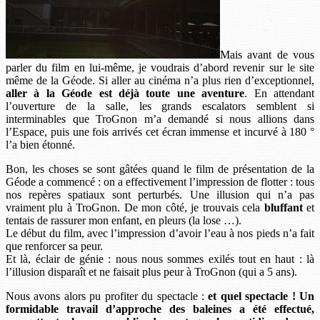
Mais avant de vous
parler du film en lui-même, je voudrais d’abord revenir sur le site
même de la Géode. Si aller au cinéma n’a plus rien d’exceptionnel,
aller à la Géode est déjà toute une aventure
. En attendant
l’ouverture de la salle, les grands escalators semblent si
interminables que TroGnon m’a demandé si nous allions dans
l’Espace, puis une fois arrivés cet écran immense et incurvé à 180 °
l’a bien étonné.
Bon, les choses se sont gâtées quand le film de présentation de la
Géode a commencé : on a effectivement l’impression de flotter : tous
nos repères spatiaux sont perturbés. Une illusion qui n’a pas
vraiment plu à TroGnon. De mon côté, je trouvais cela
bluffant
et
tentais de rassurer mon enfant, en pleurs (la lose …).
Le début du film, avec l’impression d’avoir l’eau à nos pieds n’a fait
que renforcer sa peur.
Et là, éclair de génie : nous nous sommes exilés tout en haut : là
l’illusion disparaît et ne faisait plus peur à TroGnon (qui a 5 ans).
Nous avons alors pu profiter du spectacle :
et quel spectacle ! Un
formidable travail d’approche des baleines a été effectué,