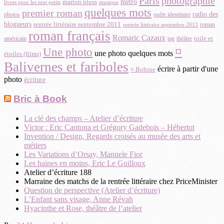
Paris
photographie
métro
marion pluss
musique
livres pour les tout petits
quelques mots
premier roman
radio des
photos
quête identitaire
blogueurs
rentrée littéraire septembre 2011
roman
rentrée littéraire septembre 2013
roman français
Romaric Cazaux
toile et
américain
théâtre
tag
¤
Une photo
une photo quelques mots
étoiles (films)
Balivernes et fariboles
écrire à partir d'une
¤ Bobine
photo
écriture
Bric à Book
La clé des champs – Atelier d’écriture
Victor : Eric Cantona et Grégory Gadebois – Hébertot
Invention / Design, Regards croisés au musée des arts et
métiers
Les Variations d’Orsay, Manuele Fior
Les haines en moins, Eric Le Guilloux
Atelier d’écriture 188
Marraine des matchs de la rentrée littéraire chez PriceMinister
Question de perspective (Atelier d’écriture)
L’Enfant sans visage, Anne Révah
Hyacinthe et Rose, théâtre de l’atelier