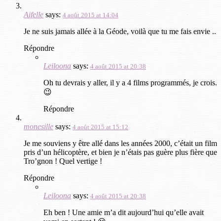
Aifelle
says:
4 août 2015 at 14:04
Je ne suis jamais allée à la Géode, voilà que tu me fais envie ..
Répondre
Leiloona
says:
4 août 2015 at 20:38
Oh tu devrais y aller, il y a 4 films programmés, je crois.
😉
Répondre
monesille
says:
4 août 2015 at 15:12
Je me souviens y être allé dans les années 2000, c’était un film
pris d’un hélicoptère, et bien je n’étais pas guère plus fière que
Tro’gnon ! Quel vertige !
Répondre
Leiloona
says:
4 août 2015 at 20:38
Eh ben ! Une amie m’a dit aujourd’hui qu’elle avait