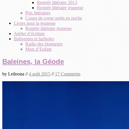
Rentrée littéraire 2013
Rentrée littéraire jeunesse
Prix littéraires
Coups de coeur sortis en poche
Livres pour la jeunesse
Rentrée littéraire jeunesse
Atelier d’écriture
Balivernes et fariboles
Radio des blogueurs
Mots d’Enfant
Baleines, la Géode
by
Leiloona
//
4 août 2015
//
17 Comments