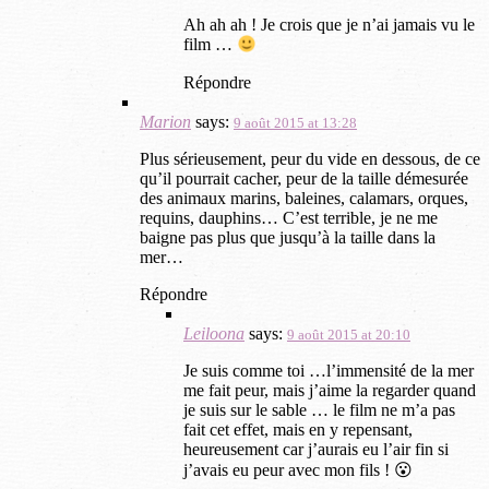
Ah ah ah ! Je crois que je n’ai jamais vu le
film …
Répondre
Marion
says:
9 août 2015 at 13:28
Plus sérieusement, peur du vide en dessous, de ce
qu’il pourrait cacher, peur de la taille démesurée
des animaux marins, baleines, calamars, orques,
requins, dauphins… C’est terrible, je ne me
baigne pas plus que jusqu’à la taille dans la
mer…
Répondre
Leiloona
says:
9 août 2015 at 20:10
Je suis comme toi …l’immensité de la mer
me fait peur, mais j’aime la regarder quand
je suis sur le sable … le film ne m’a pas
fait cet effet, mais en y repensant,
heureusement car j’aurais eu l’air fin si
j’avais eu peur avec mon fils ! 😮