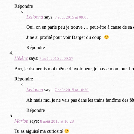
Répondre
Leiloona
says:
7 août 2015 at 09:05
Oui, on en parle peu je trouve … peut-être à cause de sa 
J’ne ai profité pour voir Darger du coup.
Répondre
Hélène
says:
7 août 2015 at 09:57
Brrr, je risquerais moi même d’avoir peur, je passe mon tour. Po
Répondre
Leiloona
says:
7 août 2015 at 10:30
Ah mais moi je ne vais pas dans les trains fantôme des fête
Répondre
Marion
says:
8 août 2015 at 10:28
Tu as aiguisé ma curiosité