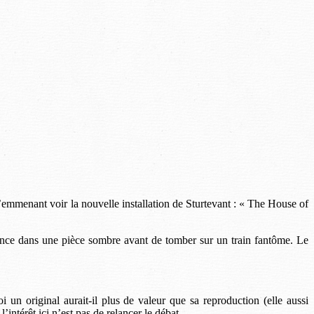
’emmenant voir la nouvelle installation de Sturtevant : « The House of
vance dans une pièce sombre avant de tomber sur un train fantôme. Le
oi un original aurait-il plus de valeur que sa reproduction (elle aussi
intérêt ici n’est pas de relancer le débat.