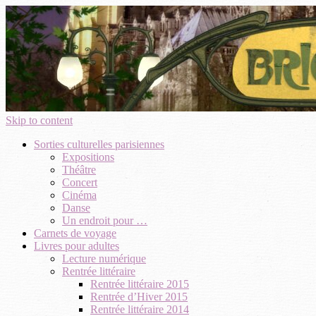
Skip to content
Sorties culturelles parisiennes
Expositions
Théâtre
Concert
Cinéma
Danse
Un endroit pour …
Carnets de voyage
Livres pour adultes
Lecture numérique
Rentrée littéraire
Rentrée littéraire 2015
Rentrée d’Hiver 2015
Rentrée littéraire 2014