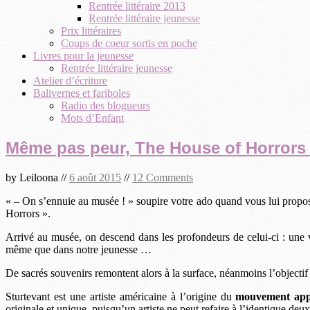
Rentrée littéraire 2013
Rentrée littéraire jeunesse
Prix littéraires
Coups de coeur sortis en poche
Livres pour la jeunesse
Rentrée littéraire jeunesse
Atelier d’écriture
Balivernes et fariboles
Radio des blogueurs
Mots d’Enfant
Même pas peur, The House of Horrors
by
Leiloona
//
6 août 2015
//
12 Comments
« – On s’ennuie au musée ! » soupire votre ado quand vous lui propose
Horrors ».
Arrivé au musée, on descend dans les profondeurs de celui-ci : une 
même que dans notre jeunesse …
De sacrés souvenirs remontent alors à la surface, néanmoins l’objectif i
Sturtevant est une artiste américaine à l’origine du
mouvement appr
originale et unique, puisqu’un artiste ne peut refaire à l’identique deu