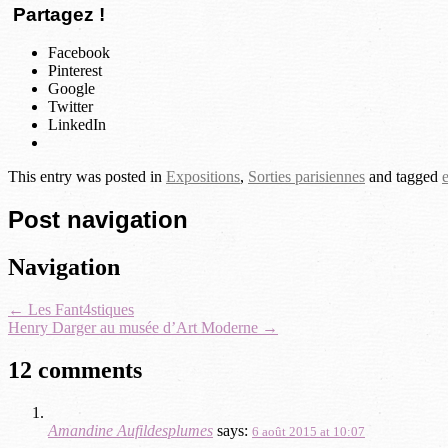
Partagez !
Facebook
Pinterest
Google
Twitter
LinkedIn
This entry was posted in
Expositions
,
Sorties parisiennes
and tagged
Post navigation
Navigation
←
Les Fant4stiques
Henry Darger au musée d’Art Moderne
→
12 comments
Amandine Aufildesplumes
says:
6 août 2015 at 10:07