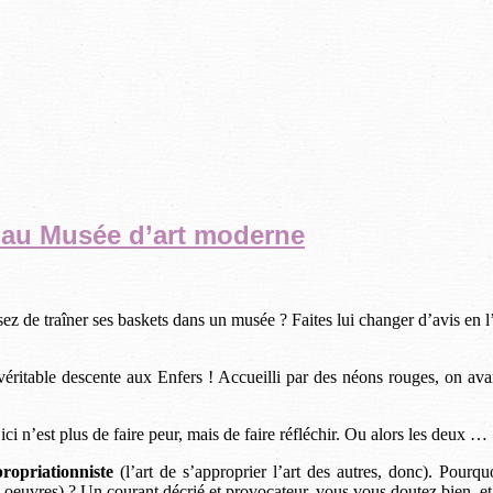
 au Musée d’art moderne
z de traîner ses baskets dans un musée ? Faites lui changer d’avis en l
véritable descente aux Enfers ! Accueilli par des néons rouges, on a
ci n’est plus de faire peur, mais de faire réfléchir. Ou alors les deux …
opriationniste
(l’art de s’approprier l’art des autres, donc). Pourqu
x oeuvres) ? Un courant décrié et provocateur, vous vous doutez bien, et l’