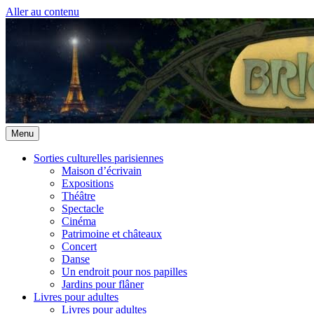
Aller au contenu
Menu
Sorties culturelles parisiennes
Maison d’écrivain
Expositions
Théâtre
Spectacle
Cinéma
Patrimoine et châteaux
Concert
Danse
Un endroit pour nos papilles
Jardins pour flâner
Livres pour adultes
Livres pour adultes