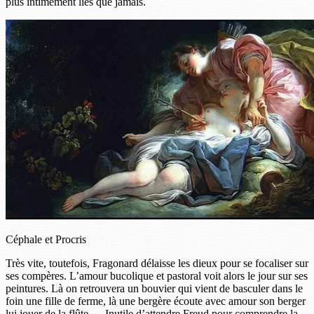
plus intimement liés que jamais.
Céphale et Procris
Très vite, toutefois, Fragonard délaisse les dieux pour se focaliser sur
ses compères. L’amour bucolique et pastoral voit alors le jour sur ses
peintures. Là on retrouvera un bouvier qui vient de basculer dans le
foin une fille de ferme, là une bergère écoute avec amour son berger
lui jouer de la flûte … Inutile d’attendre Freud pour comprendre la