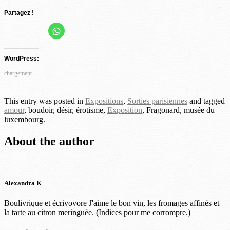
Partagez !
Cliquez
Cliquez
Cliquez
Cliquez
Cliquez
pour
partager
pour
pour
pour
pour
sur
partager
partager
partager
partager
WhatsApp(ouvre
WordPress:
dans
sur
sur
sur
sur
une
Facebook(ouvre
Twitter(ouvre
Pinterest(ouvre
LinkedIn(ouvre
nouvelle
chargement…
fenêtre)
dans
dans
dans
dans
une
une
une
une
nouvelle
nouvelle
nouvelle
nouvelle
This entry was posted in
Expositions
,
Sorties parisiennes
and tagged
fenêtre)
fenêtre)
fenêtre)
fenêtre)
amour
, boudoir, désir, érotisme,
Exposition
, Fragonard, musée du
luxembourg.
About the author
Alexandra K
Boulivrique et écrivovore J'aime le bon vin, les fromages affinés et
la tarte au citron meringuée. (Indices pour me corrompre.)