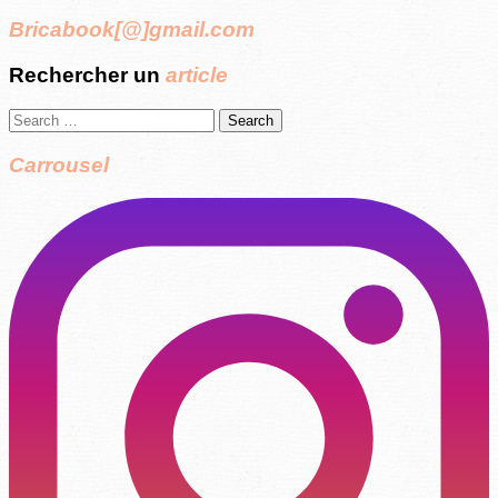
Bricabook[@]gmail.com
Rechercher un
article
Search
for:
Carrousel