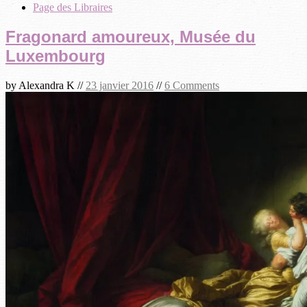
Page des Libraires
Fragonard amoureux, Musée du
Luxembourg
by
Alexandra K
//
23 janvier 2016
//
6 Comments