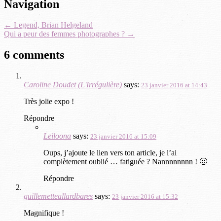
Post
Navigation
navigation
←
Legend, Brian Helgeland
Qui a peur des femmes photographes ?
→
6 comments
Caroline Doudet (L'Irrégulière)
says:
23 janvier 2016 at 14:43
Très jolie expo !
Répondre
Leiloona
says:
23 janvier 2016 at 15:09
Oups, j’ajoute le lien vers ton article, je l’ai
complètement oublié … fatiguée ? Nannnnnnnn ! 🙂
Répondre
guillemetteallardbares
says:
23 janvier 2016 at 15:32
Magnifique !