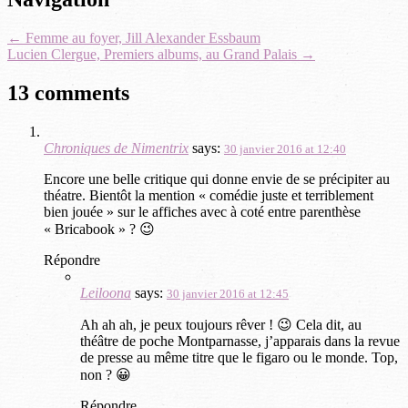
navigation
←
Femme au foyer, Jill Alexander Essbaum
Lucien Clergue, Premiers albums, au Grand Palais
→
13 comments
Chroniques de Nimentrix
says:
30 janvier 2016 at 12:40
Encore une belle critique qui donne envie de se précipiter au
théatre. Bientôt la mention « comédie juste et terriblement
bien jouée » sur le affiches avec à coté entre parenthèse
« Bricabook » ? 😉
Répondre
Leiloona
says:
30 janvier 2016 at 12:45
Ah ah ah, je peux toujours rêver ! 😉 Cela dit, au
théâtre de poche Montparnasse, j’apparais dans la revue
de presse au même titre que le figaro ou le monde. Top,
non ? 😀
Répondre