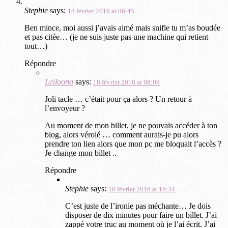
Stephie
says:
18 février 2016 at 06:45
Ben mince, moi aussi j’avais aimé mais snifle tu m’as boudée
et pas citée… (je ne suis juste pas une machine qui retient
tout…)
Répondre
Leiloona
says:
18 février 2016 at 08:09
Joli tacle … c’était pour ça alors ? Un retour à
l’envoyeur ?
Au moment de mon billet, je ne pouvais accéder à ton
blog, alors vérolé … comment aurais-je pu alors
prendre ton lien alors que mon pc me bloquait l’accès ?
Je change mon billet ..
Répondre
Stephie
says:
18 février 2016 at 18:34
C’est juste de l’ironie pas méchante… Je dois
disposer de dix minutes pour faire un billet. J’ai
zappé votre truc au moment où je l’ai écrit. J’ai