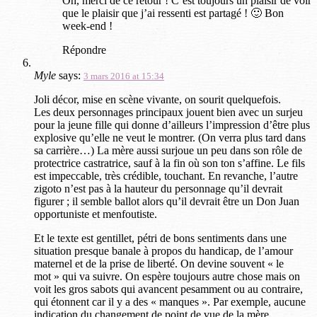
Oh, merci de ce retour ! C’est toujours un plaisir de voir
que le plaisir que j’ai ressenti est partagé ! 🙂 Bon
week-end !
Répondre
Myle
says:
3 mars 2016 at 15:34
Joli décor, mise en scène vivante, on sourit quelquefois.
Les deux personnages principaux jouent bien avec un surjeu
pour la jeune fille qui donne d’ailleurs l’impression d’être plus
explosive qu’elle ne veut le montrer. (On verra plus tard dans
sa carrière…) La mère aussi surjoue un peu dans son rôle de
protectrice castratrice, sauf à la fin où son ton s’affine. Le fils
est impeccable, très crédible, touchant. En revanche, l’autre
zigoto n’est pas à la hauteur du personnage qu’il devrait
figurer ; il semble ballot alors qu’il devrait être un Don Juan
opportuniste et menfoutiste.
Et le texte est gentillet, pétri de bons sentiments dans une
situation presque banale à propos du handicap, de l’amour
maternel et de la prise de liberté. On devine souvent « le
mot » qui va suivre. On espère toujours autre chose mais on
voit les gros sabots qui avancent pesamment ou au contraire,
qui étonnent car il y a des « manques ». Par exemple, aucune
indication du changement de point de vue de la mère..