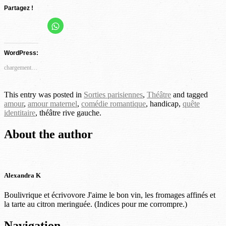
Partagez !
Cliquez
Cliquez
Cliquez
Cliquez
Cliquez
pour
partager
pour
pour
pour
pour
sur
partager
partager
partager
partager
WhatsApp(ouvre
WordPress:
dans
sur
sur
sur
sur
une
Facebook(ouvre
Twitter(ouvre
Pinterest(ouvre
LinkedIn(ouvre
nouvelle
chargement…
fenêtre)
dans
dans
dans
dans
une
une
une
une
nouvelle
nouvelle
nouvelle
nouvelle
This entry was posted in
Sorties parisiennes
,
Théâtre
and tagged
fenêtre)
fenêtre)
fenêtre)
fenêtre)
amour
,
amour maternel
,
comédie romantique
, handicap,
quête
identitaire
, théâtre rive gauche.
About the author
Alexandra K
Boulivrique et écrivovore J'aime le bon vin, les fromages affinés et
la tarte au citron meringuée. (Indices pour me corrompre.)
Post
Navigation