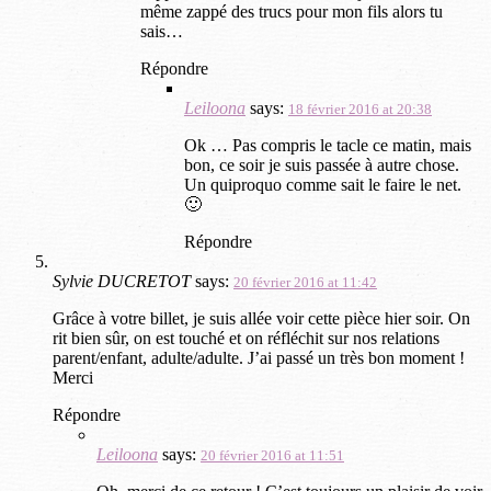
même zappé des trucs pour mon fils alors tu
sais…
Répondre
Leiloona
says:
18 février 2016 at 20:38
Ok … Pas compris le tacle ce matin, mais
bon, ce soir je suis passée à autre chose.
Un quiproquo comme sait le faire le net.
🙂
Répondre
Sylvie DUCRETOT
says:
20 février 2016 at 11:42
Grâce à votre billet, je suis allée voir cette pièce hier soir. On
rit bien sûr, on est touché et on réfléchit sur nos relations
parent/enfant, adulte/adulte. J’ai passé un très bon moment !
Merci
Répondre
Leiloona
says:
20 février 2016 at 11:51