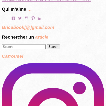
Qui m’aime
…
Facebook
Twitter
Instagram
Pinterest
LinkedIn
Bricabook[@]gmail.com
Rechercher un
article
Search
for:
Carrousel