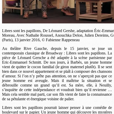
Libres sont les papillons, De Léonard Gershe, adaptation Éric-Emma
Moreau, Avec Nathalie Roussel, Anouchka Delon, Julien Dereims, G
(Paris), 13 janvier 2016, © Fabienne Rappeneau
Au théâtre Rive Gauche, depuis le 15 janvier, se joue un
contemporain classique de Broadway : Libres sont les papillons. La
pièce de Léonard Gersche a été adaptée à la scène parisienne par
Eric-Emmanuel Schmitt. De nos jours, à Barbès, un jeune homme
vient de quitter le cocon familial (le giron maternel plutôt). Il se sent
bien dans ce nouvel appartement et se plaît à composer des chansons
d’amour. Si l’on n’y prête pas attention, on ne s’aperçoit pas que ce
jeune homme est aveugle. Mais il maîtrise la situation et se
débrouille comme un grand qu’il est. Sa mère, elle, à Neuilly,
s’inquiète de cette indépendance et voudrait bien qu’il revienne …
Mais cela semble mal parti, car son fils vient de faire la connaissance
de sa pétulante et énergique voisine de palier.
Libres sont les papillons pourrait laisser penser à une comédie de
boulevard sur le papier. Un jeune homme qui découvre les mystères