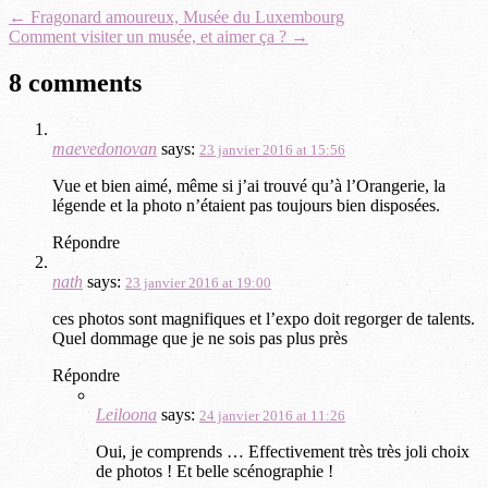
navigation
←
Fragonard amoureux, Musée du Luxembourg
Comment visiter un musée, et aimer ça ?
→
8 comments
maevedonovan
says:
23 janvier 2016 at 15:56
Vue et bien aimé, même si j’ai trouvé qu’à l’Orangerie, la
légende et la photo n’étaient pas toujours bien disposées.
Répondre
nath
says:
23 janvier 2016 at 19:00
ces photos sont magnifiques et l’expo doit regorger de talents.
Quel dommage que je ne sois pas plus près
Répondre
Leiloona
says:
24 janvier 2016 at 11:26
Oui, je comprends … Effectivement très très joli choix
de photos ! Et belle scénographie !