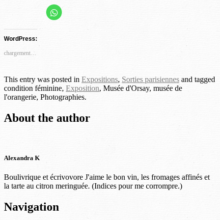
Cliquez
Cliquez
Cliquez
Cliquez
Cliquez
pour
partager
pour
pour
pour
pour
sur
partager
partager
partager
partager
WhatsApp(ouvre
WordPress:
dans
sur
sur
sur
sur
une
Facebook(ouvre
Twitter(ouvre
Pinterest(ouvre
LinkedIn(ouvre
nouvelle
chargement…
fenêtre)
dans
dans
dans
dans
une
une
une
une
nouvelle
nouvelle
nouvelle
nouvelle
This entry was posted in
Expositions
,
Sorties parisiennes
and tagged
fenêtre)
fenêtre)
fenêtre)
fenêtre)
condition féminine,
Exposition
, Musée d'Orsay, musée de
l'orangerie, Photographies.
About the author
Alexandra K
Boulivrique et écrivovore J'aime le bon vin, les fromages affinés et
la tarte au citron meringuée. (Indices pour me corrompre.)
Post
Navigation