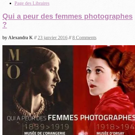
Page des Libraires
Qui a peur des femmes photographes
?
by
Alexandra K
//
23 janvier 2016
//
8 Comments