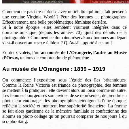
Comment ne pas être curieuse avec un tel titre qui nous fait penser à
une certaine Virginia Woolf ? Peur des femmes … photographes.
Effectivement, une belle problématique féministe derrière.
Si à notre époque, elles semblent vraiment intégrées dans ce
domaine artistique (depuis les années 70), quid des débuts de la
photographie ? Comment ce domaine réservé aux hommes au départ
s’est-il ouvert au « sexe faible » ? Qu’a-t-il apporté à cet art ?
En deux volets, l’un
au musée de L’Orangerie, l’autre au Musée
d’Orsay,
tentons de comprendre de phénomène …
Au musée de L’Orangerie : 1839 – 1919
On commence l’exposition sous l’égide des îles britanniques.
Comme la Reine Victoria est friande de photographie, des femmes
se mettent à la pratiquer : elle devient alors un loisir comme un autre.
Les femmes bourgeoises sont avides de se représenter, de prendre en
photo leur entourage : les photographies témoignent d’une époque,
reflètent la société et montrent leur supériorité financière. La femme
se fait alors gardienne de la mémoire familiale et confectionne des
albums en photo-collage qu’on pourrait comparer de nos jours à du
scrapbooking.