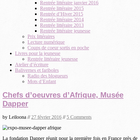
Rentrée littéraire janvier 2016
Rentrée littéraire 2015
Rentrée d’Hiver 2015
Rentrée littéraire 2014
Rentrée littéraire 2013
Rentrée littéraire jeunesse
Prix littéraires
Lecture numérique
Coups de coeur sortis en poche
Livres pour la jeunesse
Rentrée littéraire jeunesse
Atelier d’écriture
Balivernes et fariboles
Radio des blogueurs
Mots d’Enfant
Chefs d’oeuvres d’Afrique, Musée
Dapper
by
Leiloona
//
27 février 2016
//
5 Comments
La fondation Dapper réunit pour la première fois en France près de