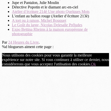
Jupe et Pantalon, Julie Moulin
Détective Popotin et le diamant arc-en-ciel
Atelier d’écriture 214è Une photo Quelques Mots
L’enfant au ballon rouge (Atelier d’écriture 213è)
A tort ou à raison, Michel Bouquet
Le Goût du large, Nicolas Delesalle Préludes
Expo Bettina Rheims à la maison européenne de
photographie
Par
24 Heures du Livre
.
%d
blogueurs aiment cette page :
Nous utilisons des cookies pour vous garantir la meilleure
expérience sur notre site. Si vous continuez à utiliser ce dernier, nous
considérerons que vous acceptez l'utilisation des cookies.
Ok