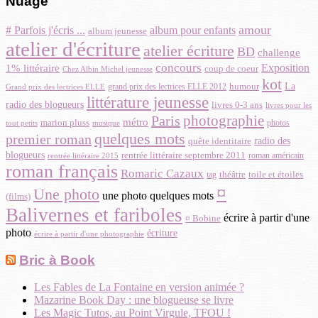
Nuage
amour
# Parfois j'écris ...
album pour enfants
album jeunesse
atelier d'écriture
atelier écriture
BD
challenge
concours
Exposition
1% littéraire
coup de coeur
Chez Albin Michel jeunesse
kot
La
grand prix des lectrices ELLE 2012
humour
Grand prix des lectrices ELLE
littérature jeunesse
radio des blogueurs
livres 0-3 ans
livres pour les
photographie
Paris
métro
marion pluss
musique
photos
tout petits
quelques mots
premier roman
quête identitaire
radio des
blogueurs
rentrée littéraire septembre 2011
roman américain
rentrée littéraire 2015
roman français
Romaric Cazaux
toile et étoiles
théâtre
tag
¤
Une photo
une photo quelques mots
(films)
Balivernes et fariboles
écrire à partir d'une
¤ Bobine
photo
écriture
écrire à partir d'une photographie
Bric à Book
Les Fables de La Fontaine en version animée ?
Mazarine Book Day : une blogueuse se livre
Les Magic Tutos, au Point Virgule, TFOU !