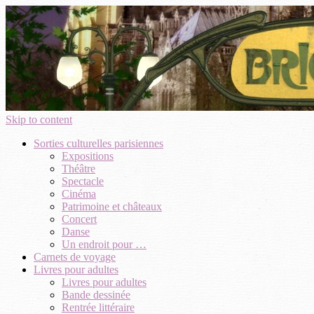
Skip to content
Sorties culturelles parisiennes
Expositions
Théâtre
Spectacle
Cinéma
Patrimoine et châteaux
Concert
Danse
Un endroit pour …
Carnets de voyage
Livres pour adultes
Livres pour adultes
Bande dessinée
Rentrée littéraire