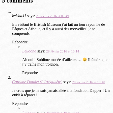
5 comments
keisha41
says:
28 février 2016 at 09:49
En visitant le Bristish Museum j’ai fait un tour rayon ile de
Pâques et Afrique, et il y a aussi des merveilles! je te
comprends.
Répondre
Leiloona
says:
28 février 2016 at 10:14
Ah oui ! Sublime musée d’ailleurs …
Il faudra que
j’y traîne mon trognon.
Répondre
Caroline Doudet (L'Irrégulière)
says:
28 février 2016 at 10:40
Je crois que je ne suis jamais allée à la fondation Dapper ! Un
oubli à réparer !
Répondre
Leiloona
says:
28 février 2016 at 10:58