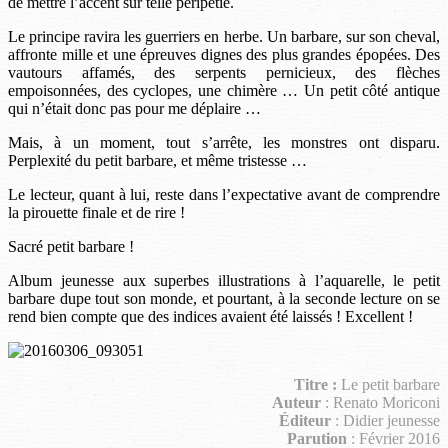
de mettre l’accent sur telle péripétie.
Le principe ravira les guerriers en herbe. Un barbare, sur son cheval,
affronte mille et une épreuves dignes des plus grandes épopées. Des
vautours affamés, des serpents pernicieux, des flèches
empoisonnées, des cyclopes, une chimère … Un petit côté antique
qui n’était donc pas pour me déplaire …
Mais, à un moment, tout s’arrête, les monstres ont disparu.
Perplexité du petit barbare, et même tristesse …
Le lecteur, quant à lui, reste dans l’expectative avant de comprendre
la pirouette finale et de rire !
Sacré petit barbare !
Album jeunesse aux superbes illustrations à l’aquarelle, le petit
barbare dupe tout son monde, et pourtant, à la seconde lecture on se
rend bien compte que des indices avaient été laissés ! Excellent !
Titre :
Le petit barbare
Auteur
: Renato Moriconi
Éditeur
: Didier jeunesse
Parution
: Février 2016