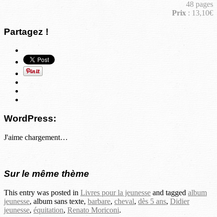
48 pages
Prix
: 13,10€
Partagez !
WordPress:
J'aime
chargement…
Sur le même thème
This entry was posted in
Livres pour la jeunesse
and tagged
album
jeunesse
, album sans texte,
barbare
,
cheval
,
dès 5 ans
,
Didier
jeunesse
,
équitation
,
Renato Moriconi
.