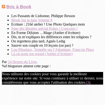
Bric à Book
Les Passants de Lisbonne, Philippe Besson
Mouk Sur la lune Volume 9
Ecriture : 216è atelier ! Une Photo Quelques mots
Page des libraires spécial Polars ! Concours !
En Forme D(h)om …Mage (Atelier d’écriture)
Dis, tu m’expliques les différences entre les religions ?
On regrettera plus tard, Agnès Ledig
Sauver son couple en 10 leçons (ou pas) ?
Lou Pilouface, Tempête sur l’Atlantique, François Place
Là où porte ton regard (Atelier d’écriture)
Par
24 Heures du Livre
.
%d
blogueurs aiment cette page :
Nous utilisons des cookies pour vous garantir la meilleure
expérience sur notre site. Si vous continuez à utiliser ce dernier, nous
considérerons que vous acceptez l'utilisation des cookies.
Ok