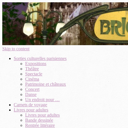
Skip to content
Sorties culturelles parisiennes
Expositions
Théâtre
Spectacle
Cinéma
Patrimoine et châteaux
Concert
Danse
Un endroit pour …
Carnets de voyage
Livres pour adultes
Livres pour adultes
Bande dessinée
Rentrée littéraire