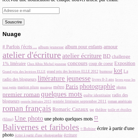
Adresse
e-
mail
Nuage
amour
# Parfois j'écris ...
album pour enfants
album jeunesse
atelier d'écriture
atelier écriture
BD
challenge
concours
Exposition
1% littéraire
coup de coeur
Chez Albin Michel jeunesse
kot
La
grand prix des lectrices ELLE 2012
humour
Grand prix des lectrices ELLE
littérature jeunesse
radio des blogueurs
livres 0-3 ans
livres pour les
photographie
Paris
métro
marion pluss
musique
photos
tout petits
quelques mots
premier roman
quête identitaire
radio des
blogueurs
rentrée littéraire septembre 2011
roman américain
rentrée littéraire 2015
roman français
Romaric Cazaux
toile et étoiles
théâtre
tag
¤
Une photo
une photo quelques mots
(films)
Balivernes et fariboles
écrire à partir d'une
¤ Bobine
photo
écriture
écrire à partir d'une photographie