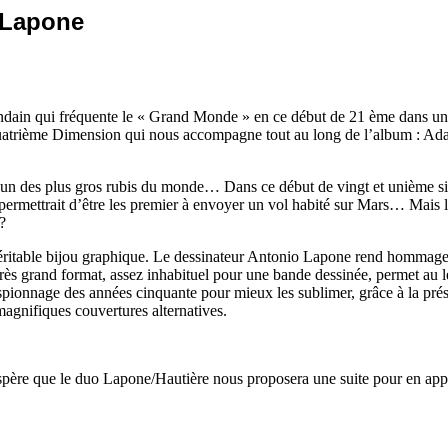
 Lapone
ain qui fréquente le « Grand Monde » en ce début de 21 ème dans un un
 Quatrième Dimension qui nous accompagne tout au long de l’album : Ada
’un des plus gros rubis du monde… Dans ce début de vingt et unième siècl
rmettrait d’être les premier à envoyer un vol habité sur Mars… Mais la C
?
ritable bijou graphique. Le dessinateur Antonio Lapone rend hommage a
ès grand format, assez inhabituel pour une bande dessinée, permet au lec
pionnage des années cinquante pour mieux les sublimer, grâce à la prése
agnifiques couvertures alternatives.
espère que le duo Lapone/Hautière nous proposera une suite pour en ap