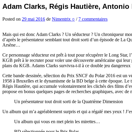
Adam Clarks, Régis Hautière, Antonio
Posted
on
29 mai 2016
de
Nimentrix ○
/
7 commentaires
Mais qui est donc Adam Clarks ? Un séducteur ? Un chroniqueur mond
d’après le présentateur semblant tout droit sorti d’un épisode de La
Arsène…
Ce personnage séducteur est prêt à tout pour récupérer le Long Star, l
KGB prêt à le recruter pour voler une découverte américaine qui leur pe
plans du KGB. Adams Clarks survivra-t-il à ce double jeu dangereux 
Cette bande dessinée, sélection du Prix SNCF du Polar 2016 est un vé
1958 à Bruxelles et le dynamisme de la BD belge à cette époque. Le tr
Régis Hautière, qui accumule volontairement les clichés des films d’es
propose en bonus quelques pages de recherches graphiques, avec de m
Un présentateur tout droit sorti de la Quatrième Dimension
Un album qui m’a agréablement surpris et qui a régalé mes yeux ! J’
Un album qui vous en met plein les mirettes…
BD sélectionnée pour le Prix Polar