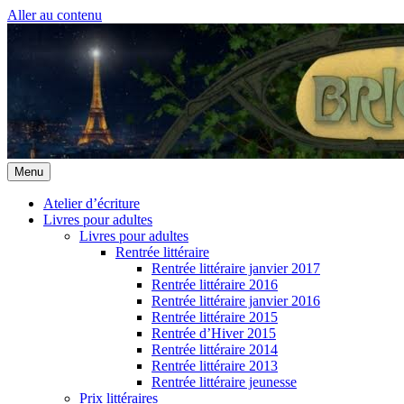
Aller au contenu
Menu
Atelier d’écriture
Livres pour adultes
Livres pour adultes
Rentrée littéraire
Rentrée littéraire janvier 2017
Rentrée littéraire 2016
Rentrée littéraire janvier 2016
Rentrée littéraire 2015
Rentrée d’Hiver 2015
Rentrée littéraire 2014
Rentrée littéraire 2013
Rentrée littéraire jeunesse
Prix littéraires