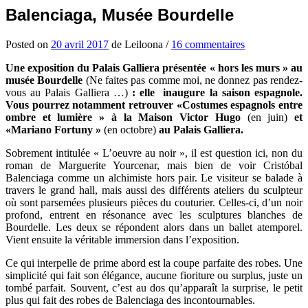
Balenciaga, Musée Bourdelle
Posted
on
20 avril 2017
de
Leiloona
/
16 commentaires
Une exposition du Palais Galliera présentée « hors les murs » au
musée Bourdelle
(Ne faites pas comme moi, ne donnez pas rendez-
vous au Palais Galliera …)
: elle inaugure la saison espagnole.
Vous pourrez notamment retrouver «Costumes espagnols entre
ombre et lumière » à la Maison Victor Hugo
(en juin)
et
«Mariano Fortuny »
(en octobre)
au Palais Galliera.
Sobrement intitulée « L’oeuvre au noir », il est question ici, non du
roman de Marguerite Yourcenar, mais bien de voir Cristóbal
Balenciaga comme un alchimiste hors pair. Le visiteur se balade à
travers le grand hall, mais aussi des différents ateliers du sculpteur
où sont parsemées plusieurs pièces du couturier. Celles-ci, d’un noir
profond, entrent en résonance avec les sculptures blanches de
Bourdelle. Les deux se répondent alors dans un ballet atemporel.
Vient ensuite la véritable immersion dans l’exposition.
Ce qui interpelle de prime abord est la coupe parfaite des robes. Une
simplicité qui fait son élégance, aucune fioriture ou surplus, juste un
tombé parfait. Souvent, c’est au dos qu’apparaît la surprise, le petit
plus qui fait des robes de Balenciaga des incontournables.