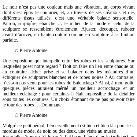
Le noir n’est pas une couleur, mais une vibration, un corps vivant
dont s’est épris le couturier, et, au travers de ses créations et des
différents tissus utilisés, c’est une véritable balade sensorielle.
Patron, surpiqûre, ébauche … le milieu de la mode et celui de la
sculpture se ressemblent étroitement. Ajuster, découper, raboter
avant d’arriver, en haute-couture comme en sculpture à la finition
parfaite.
© Pierre Antoine
Une exposition qui interpelle entre les robes et les sculptures. Sur
lesquelles poser notre regard ? Doit-on faire un lien entre chaque ou
au contraire lâcher prise et se balader dans les méandres d’un
échiquier de sculptures blanches et de robes noires ? Au contraire,
n’est-on pas venu pour les robes de Balenciaga ? Ainsi, à mon goût,
quelques pièces auraient mérité un meilleur accrochage et un
meilleur éclairage : pour certaines il était impossible de la détailler
sous toutes les coutures. Un choix étonnant de ne pas pouvoir faire
le tour des robes … Dommage.
© Pierre Antoine
Malgré ce petit bémol, l’émerveillement est bien et bien là : pour les
mordus de mode, de noir, ou des deux, une visite au musée
Bourdelle s’impose. Et lorsqu’il fait beau, flâner dans le jardin est un