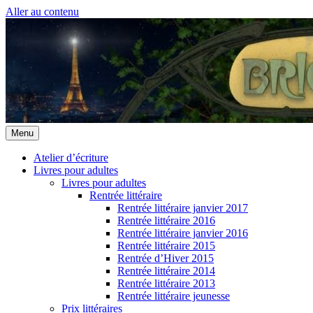
Aller au contenu
Menu
Atelier d’écriture
Livres pour adultes
Livres pour adultes
Rentrée littéraire
Rentrée littéraire janvier 2017
Rentrée littéraire 2016
Rentrée littéraire janvier 2016
Rentrée littéraire 2015
Rentrée d’Hiver 2015
Rentrée littéraire 2014
Rentrée littéraire 2013
Rentrée littéraire jeunesse
Prix littéraires