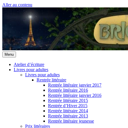
Aller au contenu
Menu
Atelier d’écriture
Livres pour adultes
Livres pour adultes
Rentrée littéraire
Rentrée littéraire janvier 2017
Rentrée littéraire 2016
Rentrée littéraire janvier 2016
Rentrée littéraire 2015
Rentrée d’Hiver 2015
Rentrée littéraire 2014
Rentrée littéraire 2013
Rentrée littéraire jeunesse
Prix littéraires