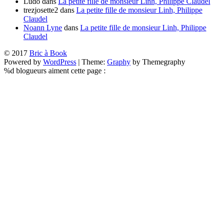
Ludo
dans
La petite fille de monsieur Linh, Philippe Claudel
trezjosette2
dans
La petite fille de monsieur Linh, Philippe
Claudel
Noann Lyne
dans
La petite fille de monsieur Linh, Philippe
Claudel
© 2017
Bric à Book
Powered by
WordPress
|
Theme:
Graphy
by Themegraphy
%d
blogueurs aiment cette page :