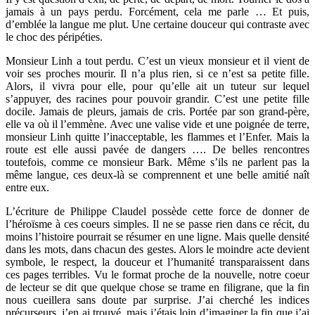
jamais à un pays perdu. Forcément, cela me parle … Et puis,
d’emblée la langue me plut. Une certaine douceur qui contraste avec
le choc des péripéties.
Monsieur Linh a tout perdu. C’est un vieux monsieur et il vient de
voir ses proches mourir. Il n’a plus rien, si ce n’est sa petite fille.
Alors, il vivra pour elle, pour qu’elle ait un tuteur sur lequel
s’appuyer, des racines pour pouvoir grandir. C’est une petite fille
docile. Jamais de pleurs, jamais de cris. Portée par son grand-père,
elle va où il l’emmène. Avec une valise vide et une poignée de terre,
monsieur Linh quitte l’inacceptable, les flammes et l’Enfer. Mais la
route est elle aussi pavée de dangers …. De belles rencontres
toutefois, comme ce monsieur Bark. Même s’ils ne parlent pas la
même langue, ces deux-là se comprennent et une belle amitié naît
entre eux.
L’écriture de Philippe Claudel possède cette force de donner de
l’héroïsme à ces coeurs simples. Il ne se passe rien dans ce récit, du
moins l’histoire pourrait se résumer en une ligne. Mais quelle densité
dans les mots, dans chacun des gestes. Alors le moindre acte devient
symbole, le respect, la douceur et l’humanité transparaissent dans
ces pages terribles. Vu le format proche de la nouvelle, notre coeur
de lecteur se dit que quelque chose se trame en filigrane, que la fin
nous cueillera sans doute par surprise. J’ai cherché les indices
précurseurs, j’en ai trouvé, mais j’étais loin d’imaginer la fin que j’ai