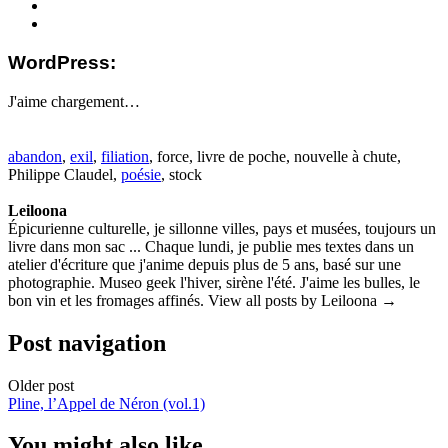
WordPress:
J'aime
chargement…
abandon
,
exil
,
filiation
, force, livre de poche, nouvelle à chute,
Philippe Claudel,
poésie
, stock
Leiloona
Épicurienne culturelle, je sillonne villes, pays et musées, toujours un
livre dans mon sac ... Chaque lundi, je publie mes textes dans un
atelier d'écriture que j'anime depuis plus de 5 ans, basé sur une
photographie. Museo geek l'hiver, sirène l'été. J'aime les bulles, le
bon vin et les fromages affinés. View all posts by Leiloona →
Post navigation
Older post
Pline, l’Appel de Néron (vol.1)
You might also like