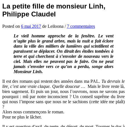
La petite fille de monsieur Linh,
Philippe Claudel
Posted
on
6 mai 2017
de
Leiloona
/
7 commentaires
Le vieil homme approche de la fenêtre. Le vent
n’agite plus le grand arbre, mais la nuit a fait éclore
dans la ville des milliers de lumières qui scintillent et
paraissent se déplacer. On dirait des étoiles tombées à
terre et qui cherchent à s’envoler de nouveau vers le
ciel. Mais elles ne peuvent pas le faire. On ne peut
jamais s’envoler vers ce qu’on a perdu, songe alors
Monsieur Linh.
Il est des romans qui restent des années dans ma PAL.
Tu devrais le
lire, c’est une vraie claque. Quelle douceur …
Mais le livre reste là,
bien sagement. Et puis un jour, nous l’ouvrons, nous ne savons pas
pourquoi : mû par notre inconscient ? Un conseil suprême du livre
qui nous l’impose sans que nous ne le sachions (cette idée me plaît)
?
Alors nous commençons le roman.
Pour ne plus le lâcher.
Il y est question d’exil, de perte, de départ, de mort. Tourner le dos à