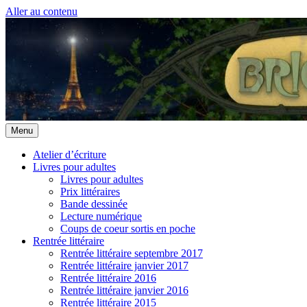
Aller au contenu
Menu
Atelier d’écriture
Livres pour adultes
Livres pour adultes
Prix littéraires
Bande dessinée
Lecture numérique
Coups de coeur sortis en poche
Rentrée littéraire
Rentrée littéraire septembre 2017
Rentrée littéraire janvier 2017
Rentrée littéraire 2016
Rentrée littéraire janvier 2016
Rentrée littéraire 2015