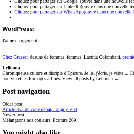
Cliquez pour partager sur Google+(ouvre dans une nouvelle fen
Cliquez pour partager sur LinkedIn(ouvre dans une nouvelle fe
Cliquez pour partager sur WhatsApp(ouvre dans une nouvelle f
WordPress:
J'aime
chargement…
Chez Grasset
, destins de femmes, femmes, Laetitia Colombani,
premi
Leiloona
Chroniqueuse culture et disciple d'Epicure. Je lis, j'écris, je visite ..
bon vin et les fromages affinés. View all posts by Leiloona →
Post navigation
Older post
Article 353 du code pénal, Tanguy Viel
Newer post
Mélangeons nos couleurs, Ecriture 269
You might also like