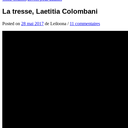
La tresse, Laetitia Colombani
Posted
on
28 mai 2017
de
Leiloona
/
11 commentaires