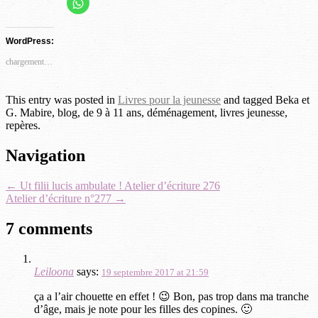
Cliquez
Cliquez
Cliquez
Cliquez
Cliquez
pour
partager
pour
pour
pour
pour
sur
partager
partager
partager
partager
WhatsApp(ouvre
WordPress:
dans
sur
sur
sur
sur
une
Facebook(ouvre
Twitter(ouvre
Pinterest(ouvre
LinkedIn(ouvre
nouvelle
chargement…
fenêtre)
dans
dans
dans
dans
une
une
une
une
nouvelle
nouvelle
nouvelle
nouvelle
This entry was posted in
Livres pour la jeunesse
and tagged Beka et
fenêtre)
fenêtre)
fenêtre)
fenêtre)
G. Mabire, blog, de 9 à 11 ans, déménagement, livres jeunesse,
repères.
Post
Navigation
navigation
←
Ut filii lucis ambulate ! Atelier d’écriture 276
Atelier d’écriture n°277
→
7 comments
Leiloona
says:
19 septembre 2017 at 21:59
ça a l’air chouette en effet ! 😉 Bon, pas trop dans ma tranche
d’âge, mais je note pour les filles des copines. 🙂