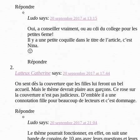
Répondre
Ludo
says:
20 septembre 2017 at 13:15
Oui, a conseiller vraiment, ou au cdi du college pour les
petites 6eme!
Il y a une petite coquille dans le titre de l’article, c’est
Nina.
🙂
Répondre
Latteux Catherine
says:
20 septembre 2017 at 17:44
On sent dès la couverture que les filles lui feront un bel
accueil. Mais le thème devrait plaire aux garçons. Ce rose sur
la couverture n’est pas judicieux. D’emblée il a une
connotation fille pour beaucoup de lecteurs et c’est dommage.
Répondre
Ludo
says:
20 septembre 2017 at 21:04
Le thème pourrait fonctionner, en effet, on suit une
bande de copains de 10 ans avec leurs questions et leurs