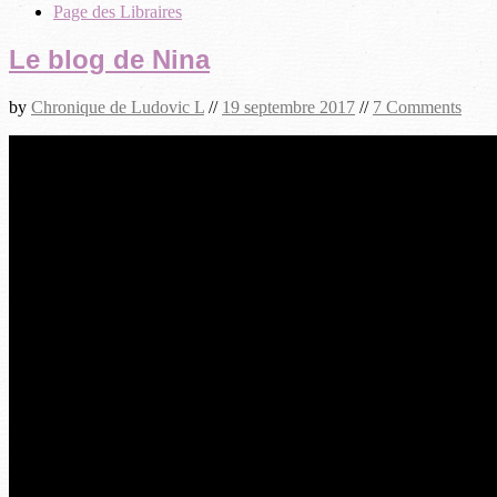
Page des Libraires
Le blog de Nina
by
Chronique de Ludovic L
//
19 septembre 2017
//
7 Comments