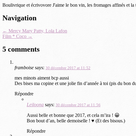
Boulivrique et écrivovore J'aime le bon vin, les fromages affinés et la
Post
Navigation
navigation
←
Mercy Mary Patty, Lola Lafon
Film * Coco
→
5 comments
framboise
says:
30 décembre 2017 at 11:52
mes minots aiment bcp aussi
Des bises ma copine et une jolie fin d’année à toi (pis du bon
Répondre
Leiloona
says:
30 décembre 2017 at 11:56
Aussi belle et bonne que 2017, et cela m’ira ! 😀
Bon bout d’an, belle demoiselle ! ♥ (Et des bisous.)
Répondre