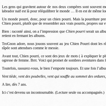
Les gens qui gravitent autour de nos deux compères sont souvent méch
labrador naïf est là pour rééquilibrer le monde … Il en est de même lors
Un monde pourri, donc, pour un chien pourri. Mais la pourriture prend 
Chien pourri, plutôt que de ressembler aux vrais pourris, propres sur eu
Bien : raconté ainsi, on a l’impression que
Chien pourri
serait un albu
retient en fermant les albums.
TroGnon adore, nous jouons souvent au jeu Chien Pourri dont les règle
râpée sont attendues comme le messie.
Avant tout, Chien pourri, ce sont des jeux de mots ( à expliquer le
ogresse de femme. Brrr. Voici qui promet de sombres aventures dans l
Toutefois, rassurez-vous, le bien l’emporte toujours. Et une fois l’albu
Vent tiède, vent des poubelles, vent qui souffle au sommet des ordures,
A lire, dès 7 ans.
Ici c’est devenu un incontournable. (Lecture seule ou accompagnée.)