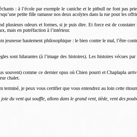
ants : à l’école par exemple le caniche et le pitbull ne font pas pri
qu’une petite fille ramasse nos deux acolytes dans la rue pour les offrir 
plusieurs odeurs et formes, si je puis dire. Et force est de constater 
x, mais en putréfaction à l’intérieur.
m jeunesse hautement philosophique : le bien contre le mal, l’être contr
s sont hilarantes (à l’image des histoires). Les histoires vécues par 
 plus souvent) comme ce dernier opus où Chien pourri et Chaplapla arri
eur chalet.
m terminé, je peux vous certifier que vous entendrez au loin cette ritourn
 joie du vent qui souffle, allons dans le grand vent, tiède, vent des po