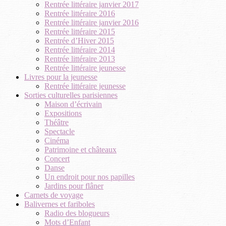
Rentrée littéraire janvier 2017
Rentrée littéraire 2016
Rentrée littéraire janvier 2016
Rentrée littéraire 2015
Rentrée d’Hiver 2015
Rentrée littéraire 2014
Rentrée littéraire 2013
Rentrée littéraire jeunesse
Livres pour la jeunesse
Rentrée littéraire jeunesse
Sorties culturelles parisiennes
Maison d’écrivain
Expositions
Théâtre
Spectacle
Cinéma
Patrimoine et châteaux
Concert
Danse
Un endroit pour nos papilles
Jardins pour flâner
Carnets de voyage
Balivernes et fariboles
Radio des blogueurs
Mots d’Enfant