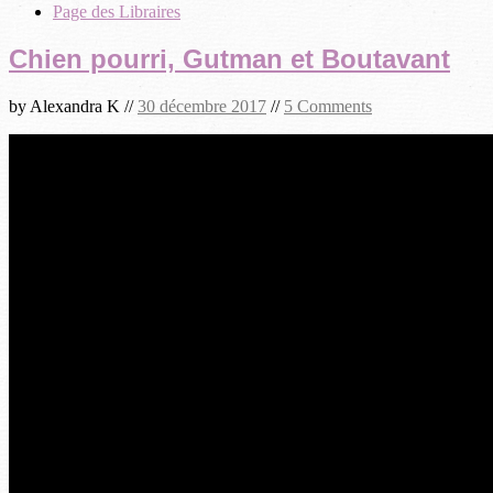
Page des Libraires
Chien pourri, Gutman et Boutavant
by
Alexandra K
//
30 décembre 2017
//
5 Comments