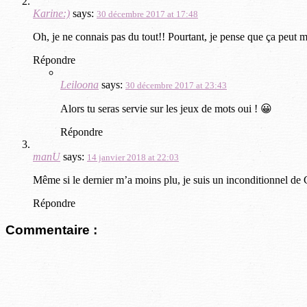
Karine:)
says:
30 décembre 2017 at 17:48
Oh, je ne connais pas du tout!! Pourtant, je pense que ça peut m
Répondre
Leiloona
says:
30 décembre 2017 at 23:43
Alors tu seras servie sur les jeux de mots oui ! 😀
Répondre
manU
says:
14 janvier 2018 at 22:03
Même si le dernier m’a moins plu, je suis un inconditionnel de 
Répondre
Commentaire :