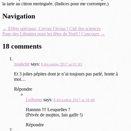
la tarte au citron meringuée. (Indices pour me corrompre.)
Post
Navigation
navigation
←
Effets spéciaux, Crevez l’écran ! Cité des sciences
Page des Libraires pour les fêtes de Noël ! Concours
→
18 comments
noukette
says:
8 décembre 2017 at 01:03
Et 3 jolies pépites dont je n’ai toujours pas parlé, honte à
moi…
Répondre
Leiloona
says:
8 décembre 2017 at 10:46
Hannnn !!! Lesquelles ?
(Privée de mojitos, fais gaffe !)
Répondre