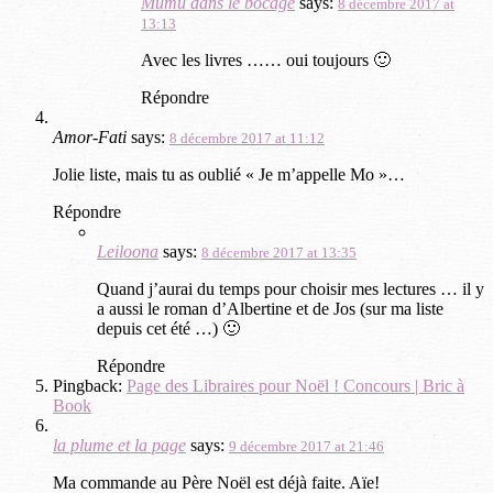
Mumu dans le bocage
says:
8 décembre 2017 at
13:13
Avec les livres …… oui toujours 🙂
Répondre
Amor-Fati
says:
8 décembre 2017 at 11:12
Jolie liste, mais tu as oublié « Je m’appelle Mo »…
Répondre
Leiloona
says:
8 décembre 2017 at 13:35
Quand j’aurai du temps pour choisir mes lectures … il y
a aussi le roman d’Albertine et de Jos (sur ma liste
depuis cet été …) 🙂
Répondre
Pingback:
Page des Libraires pour Noël ! Concours | Bric à
Book
la plume et la page
says:
9 décembre 2017 at 21:46
Ma commande au Père Noël est déjà faite. Aïe!