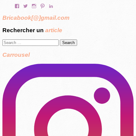
Facebook
Twitter
Instagram
Pinterest
LinkedIn
Bricabook[@]gmail.com
Rechercher un
article
Search
for:
Carrousel