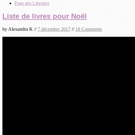
Page des Libraires
Liste de livres pour Noël
by
Alexandra K
//
7 décembre 2017
//
18 Comments