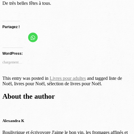
De très belles fêtes à tous.
Partagez !
Cliquez
Cliquez
Cliquez
Cliquez
Cliquez
pour
partager
pour
pour
pour
pour
sur
partager
partager
partager
partager
WhatsApp(ouvre
WordPress:
dans
sur
sur
sur
sur
une
Facebook(ouvre
Twitter(ouvre
Pinterest(ouvre
LinkedIn(ouvre
nouvelle
chargement…
fenêtre)
dans
dans
dans
dans
une
une
une
une
nouvelle
nouvelle
nouvelle
nouvelle
This entry was posted in
Livres pour adultes
and tagged liste de
fenêtre)
fenêtre)
fenêtre)
fenêtre)
Noël, livres pour Noël, sélection de livres pour Noël.
About the author
Alexandra K
Boulivrique et écrivovore J'aime le bon vin, les fromages affinés et