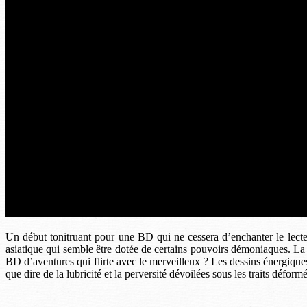
Un début tonitruant pour une BD qui ne cessera d’enchanter le lecteur.
asiatique qui semble être dotée de certains pouvoirs démoniaques. La BD
BD d’aventures qui flirte avec le merveilleux ? Les dessins énergique
que dire de la lubricité et la perversité dévoilées sous les traits dé