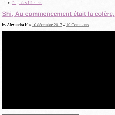
Page des Libraires
Shi, Au commencement était la colère
by
Alexandra K
//
10 décembre 2017
//
10 Comments