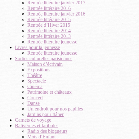
Rentrée littéraire janvier 2017
Rentrée littéraire 2016
Rentrée littéraire janvier 2016
Rentrée littéraire 2015
Rentrée d’Hiver 2015
Rentrée littéraire 2014
Rentrée littéraire 2013
Rentrée littéraire jeunesse
Livres pour la jeunesse
Rentrée littéraire jeunesse
Sorties culturelles parisiennes
Maison d’écrivain
Expositions
Théâtre
Spectacle
Cinéma
Patrimoine et châteaux
Concert
Danse
Un endroit pour nos papilles
Jardins pour flâner
Carnets de voyage
Balivernes et fariboles
Radio des blogueurs
Mots d’Enfant