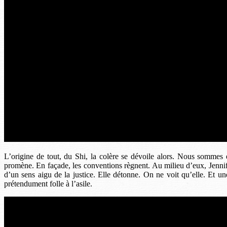
L’origine de tout, du Shi, la colère se dévoile alors. Nous sommes 
promène. En façade, les conventions règnent. Au milieu d’eux, Jennife
d’un sens aigu de la justice. Elle détonne. On ne voit qu’elle. Et un
prétendument folle à l’asile.