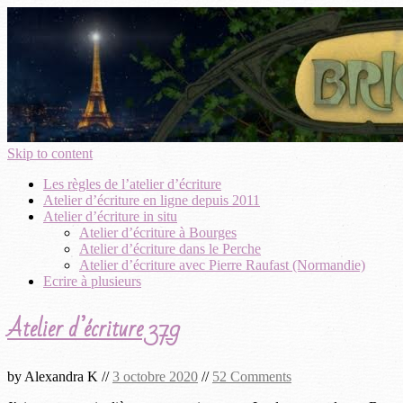
Skip to content
Les règles de l’atelier d’écriture
Atelier d’écriture en ligne depuis 2011
Atelier d’écriture in situ
Atelier d’écriture à Bourges
Atelier d’écriture dans le Perche
Atelier d’écriture avec Pierre Raufast (Normandie)
Ecrire à plusieurs
Atelier d’écriture 379
by
Alexandra K
//
3 octobre 2020
//
52 Comments