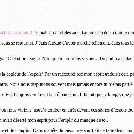
04/brick-a-book-379/
mais aussi ci-dessous. Bonne semaine à tout le m
loin sans se retourner. J’étais fatigué d’avoir marché tellement, dans tous 
ne. C’était bon signe. Non que toi ou mois soyons allemand mais, dans l
 pas la couleur de l’espoir? Par un raccourci osé mon esprit traduisit cela
contre. Nous nous disputions souvent mais jamais encore tu n’étais parti
dive, l’angoisse m’avait laissé pantelant. Il fallait que je bouge, que je 
r où nous vivions jusqu’à tomber en arrêt devant ces signes d’espoir tout
on avait déserté mon esprit pour l’emplir du manque de toi.
e et de chagrin. Dans ma tête, la raison me soufflait de faire demi-tour 