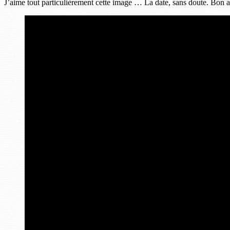
J’aime tout particulièrement cette image … La date, sans doute. Bon at