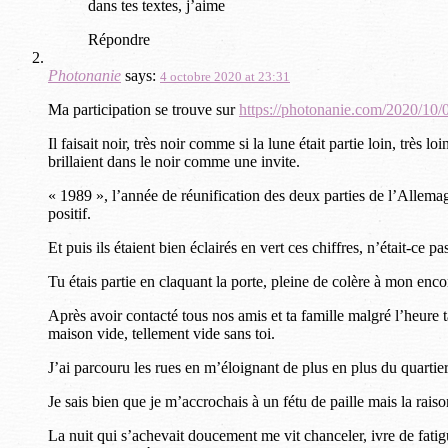
dans tes textes, j’aime
Répondre
Photonanie
says:
4 octobre 2020 at 23:31
Ma participation se trouve sur
https://photonanie.com/2020/10/
Il faisait noir, très noir comme si la lune était partie loin, très 
brillaient dans le noir comme une invite.
« 1989 », l’année de réunification des deux parties de l’Allemag
positif.
Et puis ils étaient bien éclairés en vert ces chiffres, n’était-ce
Tu étais partie en claquant la porte, pleine de colère à mon en
Après avoir contacté tous nos amis et ta famille malgré l’heure tar
maison vide, tellement vide sans toi.
J’ai parcouru les rues en m’éloignant de plus en plus du quartie
Je sais bien que je m’accrochais à un fétu de paille mais la rais
La nuit qui s’achevait doucement me vit chanceler, ivre de fatigu