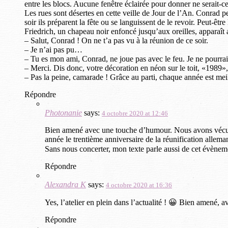
entre les blocs. Aucune fenêtre éclairée pour donner ne serait-c
Les rues sont désertes en cette veille de Jour de l’An. Conrad pen
soir ils préparent la fête ou se languissent de le revoir. Peut-être
Friedrich, un chapeau noir enfoncé jusqu’aux oreilles, apparaît 
– Salut, Conrad ! On ne t’a pas vu à la réunion de ce soir.
– Je n’ai pas pu…
– Tu es mon ami, Conrad, ne joue pas avec le feu. Je ne pourra
– Merci. Dis donc, votre décoration en néon sur le toit, «1989»
– Pas la peine, camarade ! Grâce au parti, chaque année est meil
Répondre
Photonanie
says:
4 octobre 2020 at 12:46
Bien amené avec une touche d’humour. Nous avons vécu un
année le trentième anniversaire de la réunification allema
Sans nous concerter, mon texte parle aussi de cet évènem
Répondre
Alexandra K
says:
4 octobre 2020 at 16:36
Yes, l’atelier en plein dans l’actualité ! 😀 Bien amené, a
Répondre