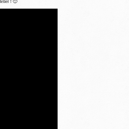
elier ! 🙂