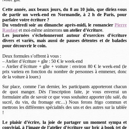
Cette année, aux beaux jours, du 8 au 10 juin, que diriez-vous
de partir un week-end en Normandie, à 2 h de Paris, pour
parfaire votre écriture ?
Du vendredi soir au dimanche après-midi, le romancier
Pierre
Raufast
et moi-même animerons
un atelier d’écriture
.
Les journées s’échelonneront autour d’exercices d’écriture
divers et variés, mais aussi de pauses détentes et de balades
pour découvrir le coin.
Deux formules s’offrent à vous :
– Atelier d’écriture + gîte : 50 € le week-end
– Atelier d’écriture + gîte + voiture : environ 80 € le week-end (le
prix variera en fonction du nombre de personnes à emmener, donc
de la voiture à louer.)
Sur place, comme l’an dernier, les participants apporteront chacun
de quoi manger. Dès l’inscription faite, je vous enverrai un
formulaire afin de savoir ce que vous souhaitez apporter (du salé, du
sucré, du vin, du fromage etc…) Nous ferons frigo commun et
mettrons les différentes spécialités des uns et des autres sur la tablée
!
Le plaisir d’écrire, la joie de partager un moment sympa et
convivial, à l’image de l’atelier d’écriture sur bric à book (et de