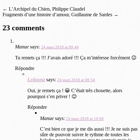
c
i
n
n
navigation
e
t
t
k
←
L’Archipel du Chien, Philippe Claudel
b
t
e
e
Fragments d’une histoire d’amour, Guillaume de Sardes
→
o
e
r
d
o
r
e
I
23 comments
k
(
s
n
(
o
t
(
o
u
(
o
u
v
o
u
Manue
says:
24 mars 2018 at 09:44
v
r
u
v
r
e
v
r
Tu remets ça !!! J’avais adoré !!! Ça m’intéresse forcément 😉
e
d
r
e
Répondre
d
a
e
d
a
n
d
a
Leiloona
says:
n
s
a
n
24 mars 2018 at 09:54
s
u
n
s
Oui, je remets ça ! 😀 C’était très chouette, alors
u
n
s
u
pourquoi s’en priver ! 😉
n
e
u
n
e
n
n
e
Répondre
n
o
e
n
o
u
n
o
Manue
says:
24 mars 2018 at 10:06
u
v
o
u
v
e
u
v
C’est bien ce que je me dis aussi !!! Je ne suis pas
e
l
v
e
sûre de pouvoir suivre le rythme de toutes les
l
l
e
l