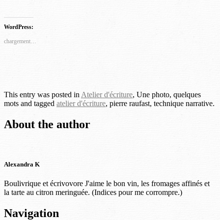
C
C
C
C
l
l
l
l
i
i
i
i
WordPress:
q
q
q
q
chargement…
u
u
u
u
e
e
e
e
z
z
z
z
p
p
p
p
o
o
o
o
u
u
u
u
This entry was posted in
Atelier d'écriture
, Une photo, quelques
r
r
r
r
mots and tagged
atelier d'écriture
, pierre raufast, technique narrative.
p
p
p
p
a
a
a
a
About the author
r
r
r
r
t
t
t
t
a
a
a
a
g
g
g
g
e
e
e
e
Alexandra K
r
r
r
r
s
s
s
s
Boulivrique et écrivovore J'aime le bon vin, les fromages affinés et
u
u
u
u
la tarte au citron meringuée. (Indices pour me corrompre.)
r
r
r
r
F
T
P
L
Post
Navigation
a
w
i
i