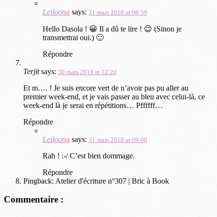
Leiloona
says:
31 mars 2018 at 08:59
Hello Dasola ! 😀 Il a dû te lire ! 😉 (Sinon je
transmettrai oui.) 🙂
Répondre
Terjit
says:
30 mars 2018 at 12:20
Et m…. ! Je suis encore vert de n’avoir pas pu aller au
premier week-end, et je vais passer au bleu avec celui-là, ce
week-end là je serai en répétitions… Pffffff…
Répondre
Leiloona
says:
31 mars 2018 at 09:00
Rah ! :-/ C’est bien dommage.
Répondre
Pingback: Atelier d'écriture n°307 | Bric à Book
Commentaire :