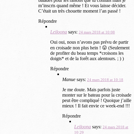
balades pour les raisons que tu connais mais je
l
e
l
l
m’inscris quand même ! Et vous laisse décider.
e
f
l
e
C’était un très chouette moment l’an passé !
f
e
e
f
e
n
f
e
Répondre
n
ê
e
n
ê
t
n
ê
Leiloona
says:
24 mars 2018 at 10:08
t
r
ê
t
r
e
t
r
Oui oui, nous n’avons pas prévu de partir
e
)
r
e
en croisade non plus hein ! 😛 (Seulement
)
e
)
de profiter du beau temps *croisons les
)
doigts* et de la forêt aux alentours. ; ) )
Répondre
Manue
says:
24 mars 2018 at 10:18
Je me doute. Mais parfois juste
monter sur le bateau pour la croisade
peut être compliqué ! Quoique j’aille
mieux ! Il fait envie ce week-end !!!
Répondre
Leiloona
says:
24 mars 2018 at
10:29