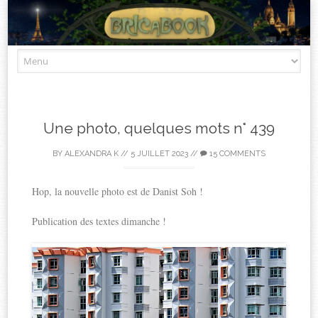
Skip
to
content
Une photo, quelques mots n° 439
BY
ALEXANDRA K
//
5 JUILLET 2023
//
15 COMMENTS
Hop, la nouvelle photo est de Danist Soh !
Publication des textes dimanche !