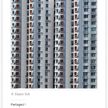
@ Danist Soh
Partagez !