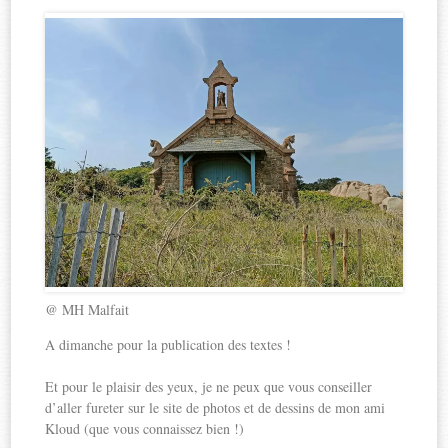
F
T
P
L
a
w
i
i
c
i
n
n
e
t
t
k
b
t
e
e
o
e
r
d
o
r
e
I
k
(
s
n
(
o
t
(
o
u
(
o
u
v
o
u
v
r
u
v
r
e
v
r
e
d
r
e
d
a
e
d
@ MH Malfait
a
n
d
a
A dimanche pour la publication des textes !
n
s
a
n
s
u
n
s
Et pour le plaisir des yeux, je ne peux que vous conseiller
u
n
s
u
d’aller fureter sur le site de photos et de dessins de mon ami
n
e
u
n
Kloud (que vous connaissez bien !)
e
n
n
e