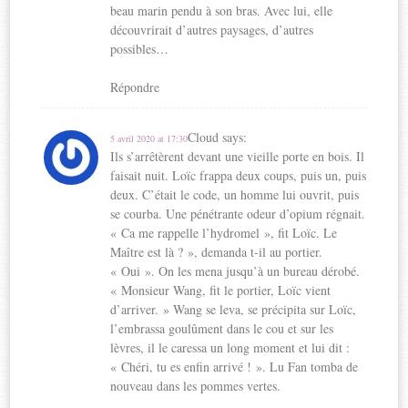
beau marin pendu à son bras. Avec lui, elle
découvrirait d’autres paysages, d’autres
possibles…
Répondre
Cloud
says:
5 avril 2020 at 17:30
Ils s’arrêtèrent devant une vieille porte en bois. Il
faisait nuit. Loïc frappa deux coups, puis un, puis
deux. C’était le code, un homme lui ouvrit, puis
se courba. Une pénétrante odeur d’opium régnait.
« Ca me rappelle l’hydromel », fit Loïc. Le
Maître est là ? », demanda t-il au portier.
« Oui ». On les mena jusqu’à un bureau dérobé.
« Monsieur Wang, fit le portier, Loïc vient
d’arriver. » Wang se leva, se précipita sur Loïc,
l’embrassa goulûment dans le cou et sur les
lèvres, il le caressa un long moment et lui dit :
« Chéri, tu es enfin arrivé ! ». Lu Fan tomba de
nouveau dans les pommes vertes.