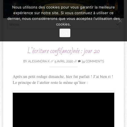
Nous utilisons des cookies pour vous garantir la meilleure
expérience sur notre site. Si vous continuez à utiliser ce
dernier, nous considérerons que vous acceptez l'utilisation des
Skip
cookies.
to
Ok
content
L’écriture confi(ance)née : jour 20
BY
ALEXANDRA K
//
5 AVRIL 2020
//
34 COMMENTS
Après un petit rodage dimanche, hier fut parfait ! J’ai bien ri !
Le principe de l’atelier reste le même qu’hier :