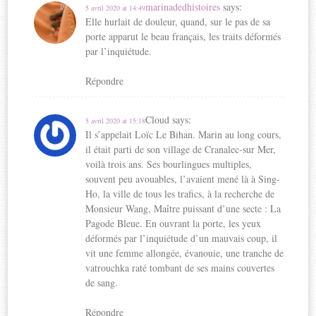
marinadedhistoires
says:
5 avril 2020 at 14:49
Elle hurlait de douleur, quand, sur le pas de sa
porte apparut le beau français, les traits déformés
par l’inquiétude.
Répondre
Cloud
says:
5 avril 2020 at 15:18
Il s’appelait Loïc Le Bihan. Marin au long cours,
il était parti de son village de Cranalec-sur Mer,
voilà trois ans. Ses bourlingues multiples,
souvent peu avouables, l’avaient mené là à Sing-
Ho, la ville de tous les trafics, à la recherche de
Monsieur Wang, Maître puissant d’une secte : La
Pagode Bleue. En ouvrant la porte, les yeux
déformés par l’inquiétude d’un mauvais coup, il
vit une femme allongée, évanouie, une tranche de
vatrouchka raté tombant de ses mains couvertes
de sang.
Répondre