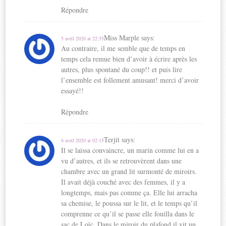
Répondre
Miss Marple
says:
5 avril 2020 at 22:55
Au contraire, il me semble que de temps en
temps cela remue bien d’avoir à écrire après les
autres, plus spontané du coup!! et puis lire
l’ensemble est follement amusant! merci d’avoir
essayé!!
Répondre
Terjit
says:
6 avril 2020 at 02:15
Il se laissa convaincre, un marin comme lui en a
vu d’autres, et ils se retrouvèrent dans une
chambre avec un grand lit surmonté de miroirs.
Il avait déjà couché avec des femmes, il y a
longtemps, mais pas comme ça. Elle lui arracha
sa chemise, le poussa sur le lit, et le temps qu’il
comprenne ce qu’il se passe elle fouilla dans le
sac de Loïc. Dans le miroir du plafond il vit un