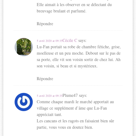
o
u
(
o
Elle aimait à les observer en se délectant du
u
v
o
u
breuvage brulant et parfumé.
v
r
u
v
r
e
v
r
Répondre
e
d
r
e
d
a
e
d
Cécile C
says:
a
n
d
a
5 avril 2020 at 09:35
Lu-Fan portait sa robe de chambre fétiche, grise,
n
s
a
n
moelleuse et un peu moche. Debout sur le pas de
s
u
n
s
sa porte, elle vit son voisin sortir de chez lui. Ah
u
n
s
u
son voisin, si beau et si mystérieux.
n
e
u
n
e
n
n
e
Répondre
n
o
e
n
o
u
n
o
u
v
o
u
Plume47
says:
5 avril 2020 at 09:35
v
e
u
v
Comme chaque mardi le marché apportait au
e
l
v
e
village ce supplément d’âme que Lu-Fan
l
l
e
l
appréciait tant.
l
e
l
l
Les cancans et les ragots en faisaient bien sûr
e
f
l
e
partie, vous vous en doutez bien.
f
e
e
f