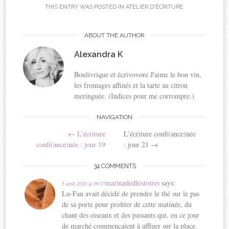
r
r
r
r
THIS ENTRY WAS POSTED IN
ATELIER D'ÉCRITURE
.
p
p
p
p
a
a
a
a
ABOUT THE AUTHOR
r
r
r
r
t
t
t
t
Alexandra K
a
a
a
a
g
g
g
g
Boulivrique et écrivovore J'aime le bon vin,
e
e
e
e
les fromages affinés et la tarte au citron
r
r
r
r
meringuée. (Indices pour me corrompre.)
s
s
s
s
Post
u
u
u
u
NAVIGATION
r
r
r
r
←
L’écriture
L’écriture confi(ance)née
navigation
F
T
P
L
confi(ance)née : jour 19
: jour 21
→
a
w
i
i
c
i
n
n
34 COMMENTS
e
t
t
k
b
t
e
e
marinadedhistoires
says:
5 avril 2020 at 09:27
o
e
r
d
Lu-Fan avait décidé de prendre le thé sur le pas
o
r
e
I
de sa porte pour profiter de cette matinée, du
k
(
s
n
chant des oiseaux et des passants qui, en ce jour
(
o
t
(
de marché commençaient à affluer sur la place.