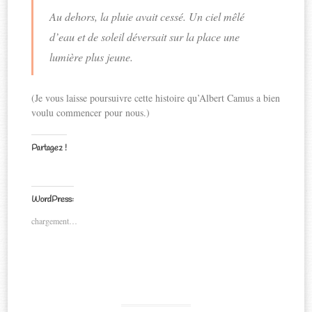
Au dehors, la pluie avait cessé. Un ciel mêlé
d’eau et de soleil déversait sur la place une
lumière plus jeune.
(Je vous laisse poursuivre cette histoire qu’Albert Camus a bien
voulu commencer pour nous.)
Partagez !
C
C
C
C
l
l
l
l
WordPress:
i
i
i
i
q
q
q
q
chargement…
u
u
u
u
e
e
e
e
z
z
z
z
p
p
p
p
o
o
o
o
u
u
u
u