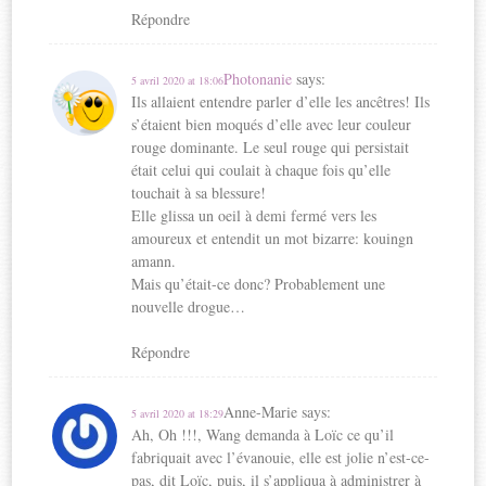
Répondre
Photonanie
says:
5 avril 2020 at 18:06
Ils allaient entendre parler d’elle les ancêtres! Ils
s’étaient bien moqués d’elle avec leur couleur
rouge dominante. Le seul rouge qui persistait
était celui qui coulait à chaque fois qu’elle
touchait à sa blessure!
Elle glissa un oeil à demi fermé vers les
amoureux et entendit un mot bizarre: kouingn
amann.
Mais qu’était-ce donc? Probablement une
nouvelle drogue…
Répondre
Anne-Marie
says:
5 avril 2020 at 18:29
Ah, Oh !!!, Wang demanda à Loïc ce qu’il
fabriquait avec l’évanouie, elle est jolie n’est-ce-
pas, dit Loïc, puis, il s’appliqua à administrer à