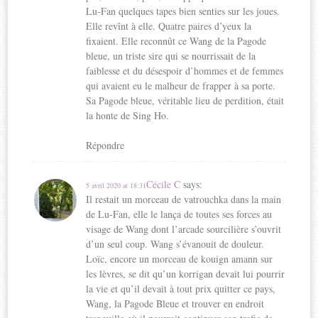
Lu-Fan quelques tapes bien senties sur les joues.
Elle revînt à elle. Quatre paires d’yeux la
fixaient. Elle reconnût ce Wang de la Pagode
bleue, un triste sire qui se nourrissait de la
faiblesse et du désespoir d’hommes et de femmes
qui avaient eu le malheur de frapper à sa porte.
Sa Pagode bleue, véritable lieu de perdition, était
la honte de Sing Ho.
Répondre
Cécile C
says:
5 avril 2020 at 18:31
Il restait un morceau de vatrouchka dans la main
de Lu-Fan, elle le lança de toutes ses forces au
visage de Wang dont l’arcade sourcilière s’ouvrit
d’un seul coup. Wang s’évanouit de douleur.
Loïc, encore un morceau de kouign amann sur
les lèvres, se dit qu’un korrigan devait lui pourrir
la vie et qu’il devait à tout prix quitter ce pays,
Wang, la Pagode Bleue et trouver en endroit