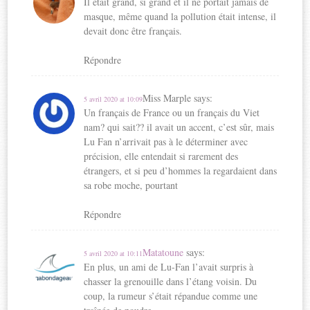
Il était grand, si grand et il ne portait jamais de
masque, même quand la pollution était intense, il
devait donc être français.
Répondre
Miss Marple
says:
5 avril 2020 at 10:09
Un français de France ou un français du Viet
nam? qui sait?? il avait un accent, c’est sûr, mais
Lu Fan n’arrivait pas à le déterminer avec
précision, elle entendait si rarement des
étrangers, et si peu d’hommes la regardaient dans
sa robe moche, pourtant
Répondre
Matatoune
says:
5 avril 2020 at 10:11
En plus, un ami de Lu-Fan l’avait surpris à
chasser la grenouille dans l’étang voisin. Du
coup, la rumeur s’était répandue comme une