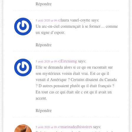
e
n
f
e
Répondre
n
ê
e
n
ê
t
n
ê
t
r
ê
t
laura vanel-coytte
says:
5 avril 2020 at 09:42
r
e
t
r
Un arc-en-ciel commençait à se former… comme
e
)
r
e
un signe d’espoir.
)
e
)
)
Répondre
Eirenamg
says:
5 avril 2020 at 09:42
Elle se demanda alors si ce qu on racontait sur
son mystérieux voisin était vrai. Est ce qu il
venait d Amérique ? Certains disaient du Canada
? D autres pensaient plutôt qu il était français ?
En tout cas ce qui était sûr c est qu il avait un
accent.
Répondre
marinadedhistoires
says:
5 avril 2020 at 09:47