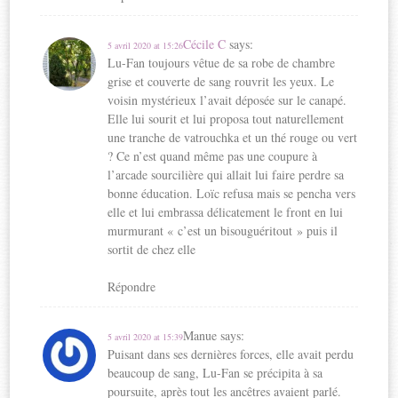
Cécile C
says:
5 avril 2020 at 15:26
Lu-Fan toujours vêtue de sa robe de chambre
grise et couverte de sang rouvrit les yeux. Le
voisin mystérieux l’avait déposée sur le canapé.
Elle lui sourit et lui proposa tout naturellement
une tranche de vatrouchka et un thé rouge ou vert
? Ce n’est quand même pas une coupure à
l’arcade sourcilière qui allait lui faire perdre sa
bonne éducation. Loïc refusa mais se pencha vers
elle et lui embrassa délicatement le front en lui
murmurant « c’est un bisouguéritout » puis il
sortit de chez elle
Répondre
Manue
says:
5 avril 2020 at 15:39
Puisant dans ses dernières forces, elle avait perdu
beaucoup de sang, Lu-Fan se précipita à sa
poursuite, après tout les ancêtres avaient parlé.