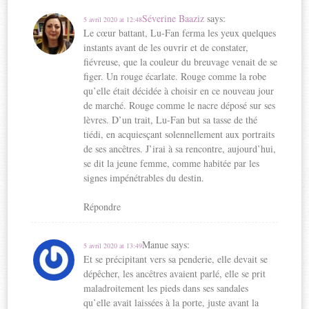
Séverine Baaziz
says:
5 avril 2020 at 12:48
Le cœur battant, Lu-Fan ferma les yeux quelques
instants avant de les ouvrir et de constater,
fiévreuse, que la couleur du breuvage venait de se
figer. Un rouge écarlate. Rouge comme la robe
qu’elle était décidée à choisir en ce nouveau jour
de marché. Rouge comme le nacre déposé sur ses
lèvres. D’un trait, Lu-Fan but sa tasse de thé
tiédi, en acquiesçant solennellement aux portraits
de ses ancêtres. J’irai à sa rencontre, aujourd’hui,
se dit la jeune femme, comme habitée par les
signes impénétrables du destin.
Répondre
Manue
says:
5 avril 2020 at 13:49
Et se précipitant vers sa penderie, elle devait se
dépêcher, les ancêtres avaient parlé, elle se prit
maladroitement les pieds dans ses sandales
qu’elle avait laissées à la porte, juste avant la