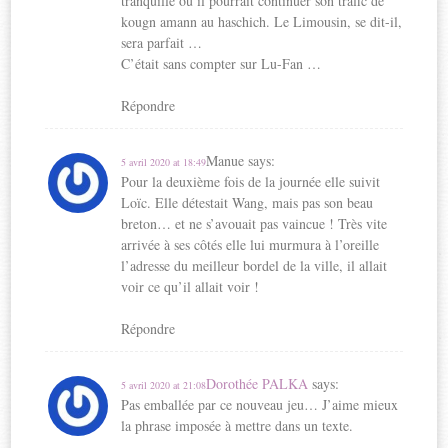
tranquille où il pourrait continuer son trafic de
kougn amann au haschich. Le Limousin, se dit-il,
sera parfait …
C’était sans compter sur Lu-Fan …
Répondre
Manue
says:
5 avril 2020 at 18:49
Pour la deuxième fois de la journée elle suivit
Loïc. Elle détestait Wang, mais pas son beau
breton… et ne s’avouait pas vaincue ! Très vite
arrivée à ses côtés elle lui murmura à l’oreille
l’adresse du meilleur bordel de la ville, il allait
voir ce qu’il allait voir !
Répondre
Dorothée PALKA
says:
5 avril 2020 at 21:08
Pas emballée par ce nouveau jeu… J’aime mieux
la phrase imposée à mettre dans un texte.