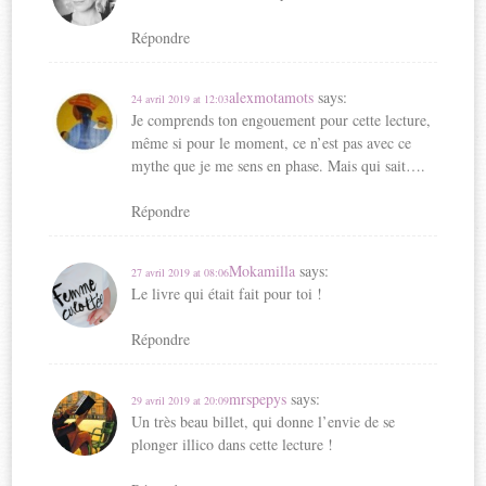
n
ê
e
n
Répondre
ê
t
n
ê
t
r
ê
t
r
e
t
r
alexmotamots
says:
24 avril 2019 at 12:03
e
)
r
e
Je comprends ton engouement pour cette lecture,
)
e
)
même si pour le moment, ce n’est pas avec ce
)
mythe que je me sens en phase. Mais qui sait….
Répondre
Mokamilla
says:
27 avril 2019 at 08:06
Le livre qui était fait pour toi !
Répondre
mrspepys
says:
29 avril 2019 at 20:09
Un très beau billet, qui donne l’envie de se
plonger illico dans cette lecture !