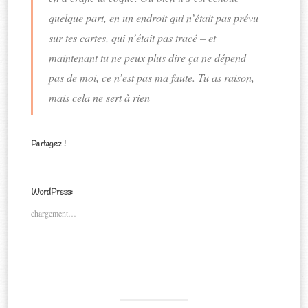
quelque part, en un endroit qui n’était pas prévu
sur tes cartes, qui n’était pas tracé – et
maintenant tu ne peux plus dire ça ne dépend
pas de moi, ce n’est pas ma faute. Tu as raison,
mais cela ne sert à rien
Partagez !
C
C
C
C
l
l
l
l
WordPress:
i
i
i
i
chargement…
q
q
q
q
u
u
u
u
e
e
e
e
z
z
z
z
p
p
p
p
o
o
o
o
u
u
u
u