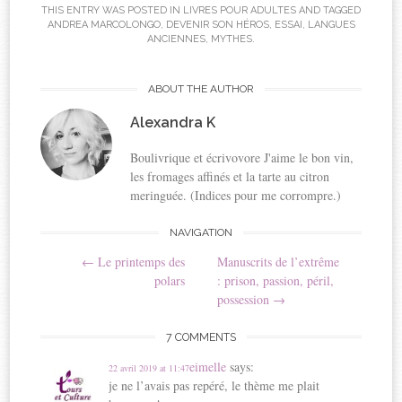
r
r
r
r
THIS ENTRY WAS POSTED IN
LIVRES POUR ADULTES
AND TAGGED
ANDREA MARCOLONGO, DEVENIR SON HÉROS,
ESSAI
, LANGUES
p
p
p
p
ANCIENNES, MYTHES.
a
a
a
a
r
r
r
r
t
t
t
t
ABOUT THE AUTHOR
a
a
a
a
Alexandra K
g
g
g
g
e
e
e
e
Boulivrique et écrivovore J'aime le bon vin,
r
r
r
r
les fromages affinés et la tarte au citron
s
s
s
s
meringuée. (Indices pour me corrompre.)
u
u
u
u
r
r
r
r
Post
NAVIGATION
F
T
P
L
a
w
i
i
←
Le printemps des
Manuscrits de l’extrême
navigation
c
i
n
n
polars
: prison, passion, péril,
e
t
t
k
possession
→
b
t
e
e
o
e
r
d
7 COMMENTS
o
r
e
I
eimelle
says:
k
(
s
n
22 avril 2019 at 11:47
je ne l’avais pas repéré, le thème me plait
(
o
t
(