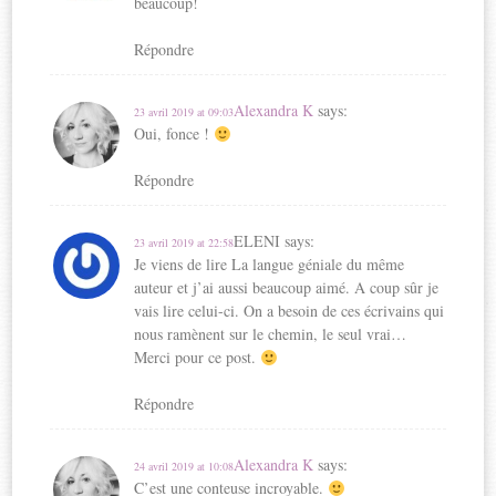
beaucoup!
o
u
(
o
u
v
o
u
Répondre
v
r
u
v
r
e
v
r
e
d
r
e
Alexandra K
says:
23 avril 2019 at 09:03
d
a
e
d
Oui, fonce !
a
n
d
a
n
s
a
n
Répondre
s
u
n
s
u
n
s
u
n
e
u
n
ELENI
says:
23 avril 2019 at 22:58
e
n
n
e
Je viens de lire La langue géniale du même
n
o
e
n
auteur et j’ai aussi beaucoup aimé. A coup sûr je
o
u
n
o
vais lire celui-ci. On a besoin de ces écrivains qui
u
v
o
u
nous ramènent sur le chemin, le seul vrai…
v
e
u
v
Merci pour ce post.
e
l
v
e
l
l
e
l
Répondre
l
e
l
l
e
f
l
e
Alexandra K
says:
24 avril 2019 at 10:08
f
e
e
f
C’est une conteuse incroyable.
e
n
f
e